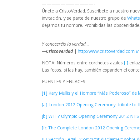
———————————-
Únete a CristoVerdad. Suscríbete a nuestro nue
invitación, y se parte de nuestro grupo de
What
dejarnos tu nombre. Prohibidas las obscenidades
———————————-
Y conoceréis la verdad…
—CristoVerdad
|
http:/www.cristoverdad.com
Ir
NOTA: Números entre corchetes azules
[ ]
enlaz
Las fotos, si las hay, también expanden el conten
FUENTES Y ENLACES
[1] Kary Mullis y el Hombre “Más Poderoso” de 
[a] London 2012 Opening Ceremony: tribute to th
[b] WTF? Olympic Opening Ceremony 2012 NHS 
[fc The Complete London 2012 Opening Ceremo
[L] Sección Legal, “Copyright disclaimer” sobre