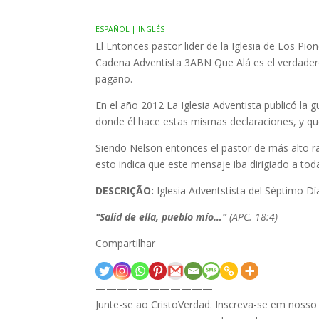
ESPAÑOL | INGLÉS
El Entonces pastor lider de la Iglesia de Los P
Cadena Adventista 3ABN Que Alá es el verdadero
pagano.
En el año 2012 La Iglesia Adventista publicó la 
donde él hace estas mismas declaraciones, y q
Siendo Nelson entonces el pastor de más alto r
esto indica que este mensaje iba dirigiado a to
DESCRIÇÃO:
Iglesia Adventstista del Séptimo Dí
"Salid de ella, pueblo mío…"
(APC. 18:4)
Compartilhar
———————————
Junte-se ao CristoVerdad. Inscreva-se em noss