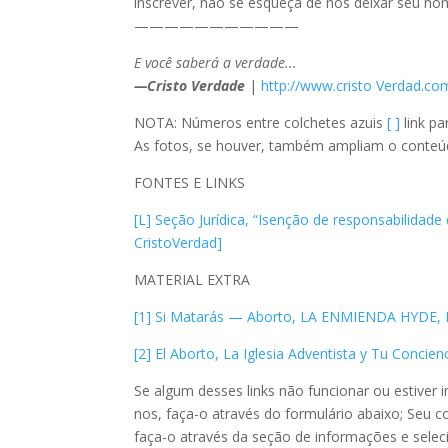
inscrever, não se esqueça de nos deixar seu no
———————————
E você saberá a verdade...
—Cristo Verdade
|
http://www.cristo Verdad.c
NOTA: Números entre colchetes azuis
[ ]
link pa
As fotos, se houver, também ampliam o conteúdo: 
FONTES E LINKS
[L] Seção Jurídica, “Isenção de responsabilidade 
CristoVerdad]
MATERIAL EXTRA
[1] Si Matarás — Aborto, LA ENMIENDA HYDE, H
[2] El Aborto, La Iglesia Adventista y Tu Concien
Se algum desses links não funcionar ou estiver i
nos, faça-o através do formulário abaixo; Seu c
faça-o através da seção de informações e selec