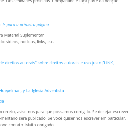
me. Obscenidades proibidas. Compartilhe e faça parte da bênção.
om
Ir para a primeira página
ra Material Suplementar.
vídeos, notícias, links, etc.
de direitos autorais” sobre direitos autorais e uso justo [LINK,
oepelman, y La Iglesia Adventista
cia
ncorreto, avise-nos para que possamos corrigi-lo. Se desejar escreve
omentário será publicado. Se você quiser nos escrever em particular,
ione contato. Muito obrigado!