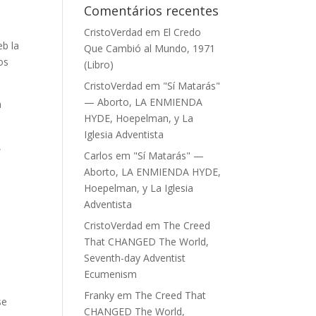
Comentários recentes
CristoVerdad
em
El Credo
eb la
Que Cambió al Mundo, 1971
os
(Libro)
CristoVerdad
em
"Sí Matarás"
— Aborto, LA ENMIENDA
n
HYDE, Hoepelman, y La
Iglesia Adventista
,
Carlos
em
"Sí Matarás" —
Aborto, LA ENMIENDA HYDE,
Hoepelman, y La Iglesia
Adventista
CristoVerdad
em
The Creed
That CHANGED The World,
Seventh-day Adventist
Ecumenism
Franky
em
The Creed That
se
CHANGED The World,