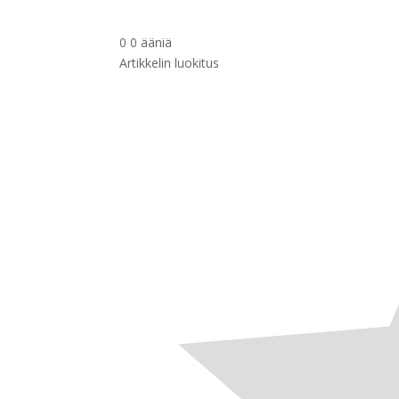
0
0
ääniä
Artikkelin luokitus