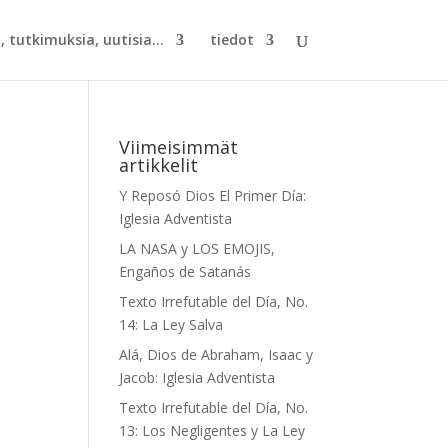
, tutkimuksia, uutisia...
tiedot
Viimeisimmät
artikkelit
Y Reposó Dios El Primer Día:
Iglesia Adventista
LA NASA y LOS EMOJIS,
Engaños de Satanás
Texto Irrefutable del Día, No.
14: La Ley Salva
Alá, Dios de Abraham, Isaac y
Jacob: Iglesia Adventista
Texto Irrefutable del Día, No.
13: Los Negligentes y La Ley