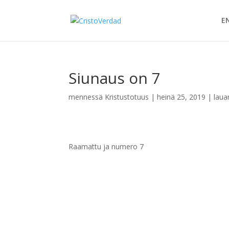
E
Siunaus on 7
mennessä
Kristustotuus
|
heinä 25, 2019
|
laua
Raamattu ja numero 7