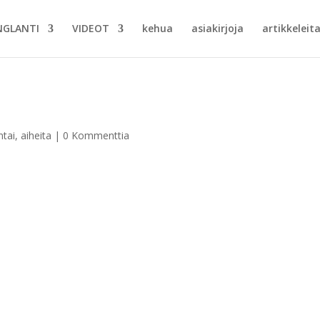
NGLANTI
VIDEOT
kehua
asiakirjoja
artikkeleita
ntai
,
aiheita
|
0 Kommenttia