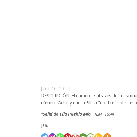
[Julio 16, 2015]
DESCRIPCIÓN: El número 7 através de la escritu
número Ocho y que la Biblia "no dice" sobre es
"Salid de Ella Pueblo Mío"
(ILM. 18:4)
Jaa…