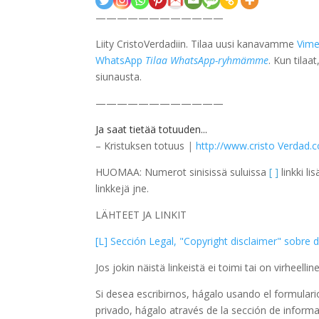
————————————
Liity CristoVerdadiin. Tilaa uusi kanavamme
Vim
WhatsApp
Tilaa WhatsApp-ryhmämme
. Kun tilaa
siunausta.
————————————
Ja saat tietää totuuden...
– Kristuksen totuus
|
http://www.cristo Verdad
HUOMAA: Numerot sinisissä suluissa
[ ]
linkki li
linkkejä jne.
LÄHTEET JA LINKIT
[L] Sección Legal, "Copyright disclaimer" sobre
Jos jokin näistä linkeistä ei toimi tai on virheelli
Si desea escribirnos, hágalo usando el formular
privado, hágalo através de la sección de informa