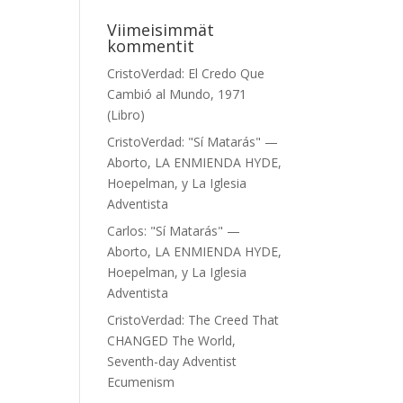
Viimeisimmät
kommentit
CristoVerdad
:
El Credo Que
Cambió al Mundo, 1971
(Libro)
CristoVerdad
:
"Sí Matarás" —
Aborto, LA ENMIENDA HYDE,
Hoepelman, y La Iglesia
Adventista
Carlos
:
"Sí Matarás" —
Aborto, LA ENMIENDA HYDE,
Hoepelman, y La Iglesia
l
Adventista
CristoVerdad
:
The Creed That
CHANGED The World,
Seventh-day Adventist
Ecumenism