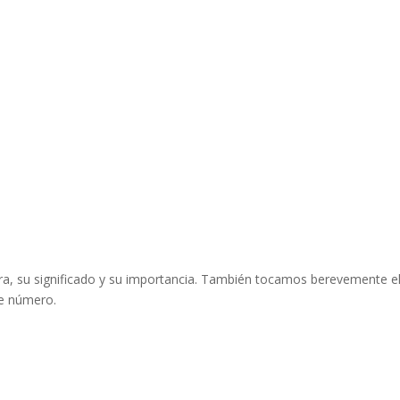
ra, su significado y su importancia. También tocamos berevemente e
te número.