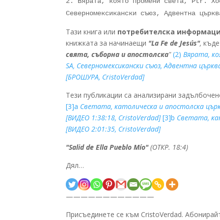
2. Вярата, която промени света, Ptr. Хо
Северномексикански съюз, Адвентна църкв
Тази книга или
потребителска информац
книжката за начинаещи
"La Fe de Jesús"
,
къде
свята, съборна и апостолска
"
(2)
Вярата, ко
SA, Северномексикански съюз, Адвентна църква
[БРОШУРА, CristoVerdad]
Тези публикации са анализирани задълбоче
[3]а
Светата, католическа и апостолска църкв
[ВИДЕО 1:38:18, CristoVerdad]
[3]b
Светата, кат
[ВИДЕО 2:01:35, CristoVerdad]
"Salid de Ella Pueblo Mío"
(ОТКР. 18:4)
Дял…
————————————
Присъединете се към CristoVerdad. Абонирай