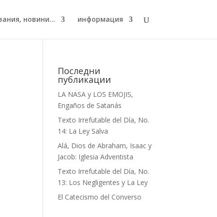
ания, новини...
информация
Последни
публикации
LA NASA y LOS EMOJIS,
Engaños de Satanás
Texto Irrefutable del Día, No.
14: La Ley Salva
Alá, Dios de Abraham, Isaac y
Jacob: Iglesia Adventista
Texto Irrefutable del Día, No.
13: Los Negligentes y La Ley
El Catecismo del Converso