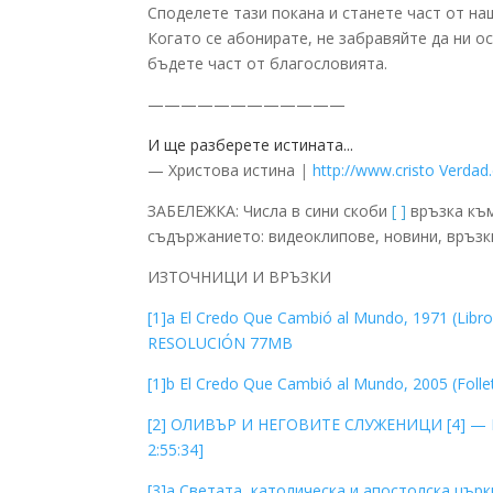
Споделете тази покана и станете част от на
Когато се абонирате, не забравяйте да ни о
бъдете част от благословията.
————————————
И ще разберете истината...
— Христова истина
|
http://www.cristo Verda
ЗАБЕЛЕЖКА: Числа в сини скоби
[ ]
връзка къ
съдържанието: видеоклипове, новини, връзки
ИЗТОЧНИЦИ И ВРЪЗКИ
[1]a El Credo Que Cambió al Mundo, 1971 (Libr
RESOLUCIÓN 77MB
[1]b El Credo Que Cambió al Mundo, 2005 (Foll
[2] ОЛИВЪР И НЕГОВИТЕ СЛУЖЕНИЦИ [4] — Е
2:55:34]
[3]a Светата, католическа и апостолска църкв