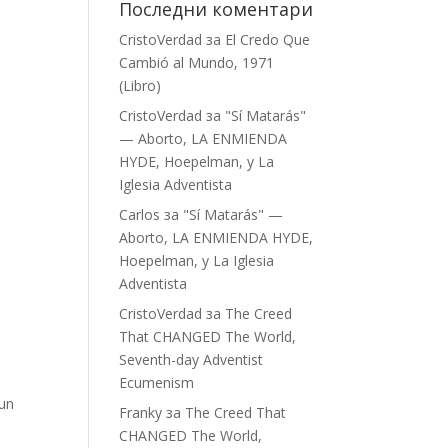
Последни коментари
CristoVerdad
за
El Credo Que
Cambió al Mundo, 1971
(Libro)
CristoVerdad
за
"Sí Matarás"
— Aborto, LA ENMIENDA
HYDE, Hoepelman, y La
Iglesia Adventista
Carlos
за
"Sí Matarás" —
Aborto, LA ENMIENDA HYDE,
Hoepelman, y La Iglesia
Adventista
CristoVerdad
за
The Creed
That CHANGED The World,
Seventh-day Adventist
Ecumenism
 un
Franky
за
The Creed That
CHANGED The World,