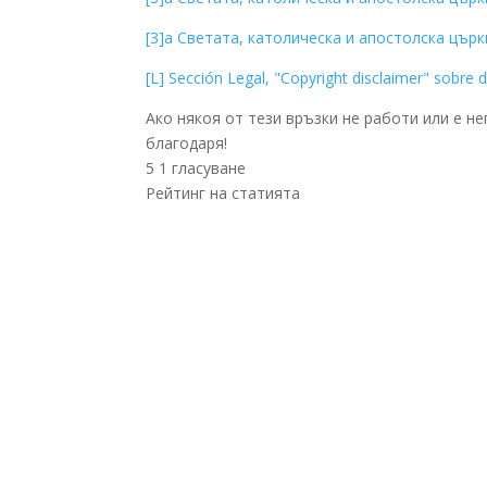
[3]a Светата, католическа и апостолска църкв
[L] Sección Legal, "Copyright disclaimer" sobre
Ако някоя от тези връзки не работи или е н
благодаря!
5
1
гласуване
Рейтинг на статията