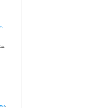
,
с,
Día,
нал
.