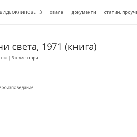
ВИДЕОКЛИПОВЕ
хвала
документи
статии, проучв
и света, 1971 (книга)
нти
|
3 коментари
вероизповедание