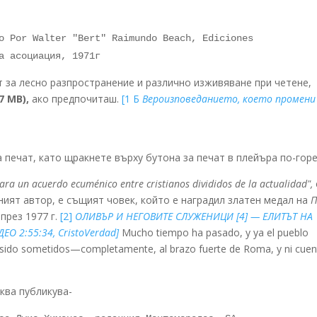
o Por Walter "Bert" Raimundo Beach, Ediciones
а асоциация, 1971г
 за лесно разпространение и различно изживяване при четене,
7 MB),
ако предпочиташ.
[1 Б
Вероизповеданието, което промени
 печат, като щракнете върху бутона за печат в плейъра по-горе
ara un acuerdo ecuménico entre cristianos divididos de la actualidad",
йният автор, е същият човек, който е наградил златен медал на
П
през 1977 г.
[2]
ОЛИВЪР И НЕГОВИТЕ СЛУЖЕНИЦИ [4] — ЕЛИТЪТ НА
ЕО 2:55:34, CristoVerdad]
Mucho tiempo ha pasado, y ya el pueblo
s sido sometidos—completamente, al brazo fuerte de Roma, y ni cuen
рква публикува-