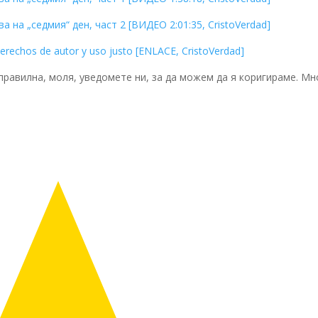
а на „седмия“ ден, част 2 [ВИДЕО 2:01:35, CristoVerdad]
 derechos de autor y uso justo [ENLACE, CristoVerdad]
еправилна, моля, уведомете ни, за да можем да я коригираме. Мн