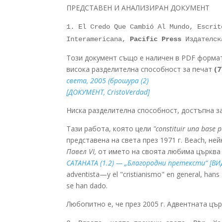
ПРЕДСТАВЕН И АНАЛИЗИРАН ДОКУМЕНТ
1.
El Credo Que Cambió Al Mundo, Escrit
Interamericana,
Pacific Press
Издателск
Този документ също е наличен в PDF формат
висока разделителна способност за печат
(7
света, 2005 (брошура (2)
[ДОКУМЕНТ, CristoVerdad]
Ниска разделителна способност, достъпна за
Тази работа, която цели
"constituir una base p
представена на света през 1971 г. Beach, не
Павел VI,
от името на своята любима църква 
САТАНАТА (1.2) — „Благородни претексти“ [ВИД
adventista—y el "cristianismo" en general, han
se han dado.
Любопитно е, че през 2005 г. Адвентната цъ