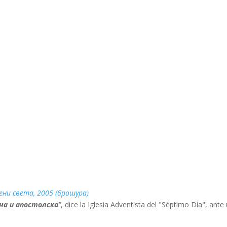
ни света, 2005 (брошура)
рна и апостолска
"
, dice la Iglesia Adventista del "Séptimo Día", ante