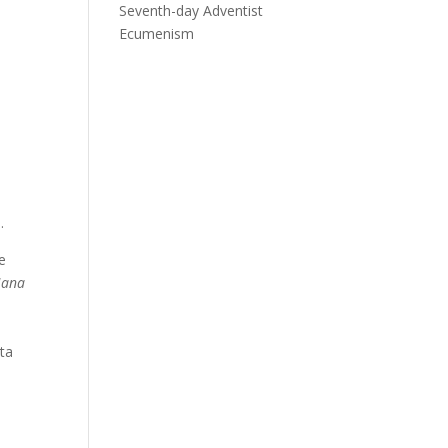
Seventh-day Adventist
Ecumenism
.
е
апа
ta