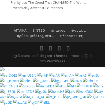
Franky
στο
The Creed That CHANGED The World,
Seventh-day Adventist Ecumenism
ΑΓΓΛΙΚΑ
ΒΙΝΤΕΟ
έπαινος
έγγραφα
άρθρα, μελέτες, νέα...
πληροφορίες
Σχεδιάστηκε από
Elegant Themes
| Υποστηρίζεται
από
WordPress
EL
ES
EN
AF
AR
AM
AS
EU
BN
BE
BS
BG
CA
CEB
ZH
CS
DA
ET
FI
FR
FY
GL
DE
GU
HE
JA
KO
ARY
FA
FA_AF
PT
PT_BR
RU
GD
AZ
CY
EL