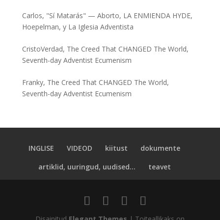
Carlos
,
"Sí Matarás" — Aborto, LA ENMIENDA HYDE,
Hoepelman, y La Iglesia Adventista
CristoVerdad
,
The Creed That CHANGED The World,
Seventh-day Adventist Ecumenism
Franky
,
The Creed That CHANGED The World,
Seventh-day Adventist Ecumenism
INGLISE
VIDEOD
kiitust
dokumente
artiklid, uuringud, uudised...
teavet
Disainitud
Elegant Themes
| Toiteallikaks on