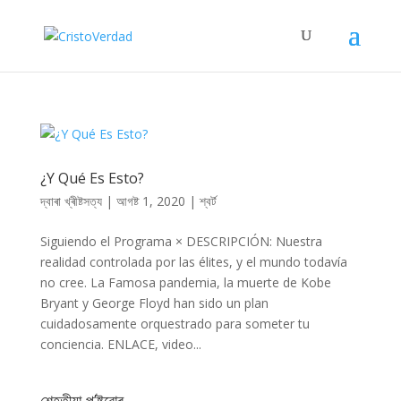
¿Y Qué Es Esto?
দ্বাৰা
খ্ৰীষ্টসত্য
|
আগষ্ট 1, 2020
|
শ্বৰ্ট
Siguiendo el Programa × DESCRIPCIÓN: Nuestra
realidad controlada por las élites, y el mundo todavía
no cree. La Famosa pandemia, la muerte de Kobe
Bryant y George Floyd han sido un plan
cuidadosamente orquestrado para someter tu
conciencia. ENLACE, video...
শেহতীয়া প’ষ্টবোৰ