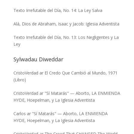
Texto Irrefutable del Día, No. 14: La Ley Salva
Alá, Dios de Abraham, Isaac y Jacob: Iglesia Adventista
Texto Irrefutable del Día, No. 13: Los Negligentes y La
Ley
Sylwadau Diweddar
CristoVerdad
ar
El Credo Que Cambió al Mundo, 1971
(Libro)
CristoVerdad
ar
"Sí Matarás" — Aborto, LA ENMIENDA
HYDE, Hoepelman, y La Iglesia Adventista
Carlos
ar
"Sí Matarás" — Aborto, LA ENMIENDA
HYDE, Hoepelman, y La Iglesia Adventista
CristoVerdad
ar
The Creed That CHANGED The World,