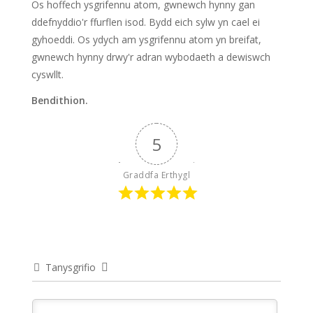
Os hoffech ysgrifennu atom, gwnewch hynny gan
ddefnyddio'r ffurflen isod. Bydd eich sylw yn cael ei
gyhoeddi. Os ydych am ysgrifennu atom yn breifat,
gwnewch hynny drwy'r adran wybodaeth a dewiswch
cyswllt.
Bendithion.
5
Graddfa Erthygl
Tanysgrifio