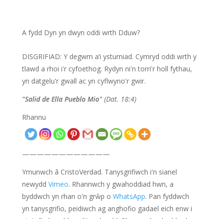
A fydd Dyn yn dwyn oddi wrth Dduw?
DISGRIFIAD: Y degwm a’i ystumiad. Cymryd oddi wrth y
tlawd a rhoi i'r cyfoethog. Rydyn ni'n torri'r holl fythau,
yn datgelu'r gwall ac yn cyflwyno'r gwir.
"Salid de Ella Pueblo Mio"
(Dat. 18:4)
Rhannu
————————————
Ymunwch â CristoVerdad. Tanysgrifiwch i'n sianel
newydd
Vimeo
. Rhannwch y gwahoddiad hwn, a
byddwch yn rhan o'n grŵp o
WhatsApp
. Pan fyddwch
yn tanysgrifio, peidiwch ag anghofio gadael eich enw i