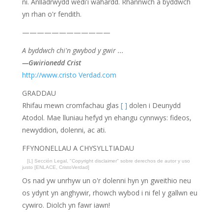
ni. Anlladrwydd wedi'i wahardd. Rhannwch a byddwch
yn rhan o'r fendith.
————————————
A byddwch chi'n gwybod y gwir ...
—Gwirionedd Crist
http://www.cristo Verdad.com
GRADDAU
Rhifau mewn cromfachau glas
[ ]
dolen i Deunydd
Atodol. Mae lluniau hefyd yn ehangu cynnwys: fideos,
newyddion, dolenni, ac ati.
FFYNONELLAU A CHYSYLLTIADAU
[L] Sección Legal, "Copyright disclaimer" sobre derechos de autor y uso
justo [ENLACE, CristoVerdad]
Os nad yw unrhyw un o'r dolenni hyn yn gweithio neu
os ydynt yn anghywir, rhowch wybod i ni fel y gallwn eu
cywiro. Diolch yn fawr iawn!