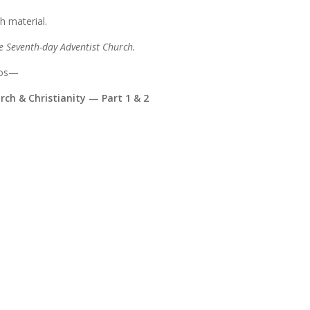
h material.
e Seventh-day Adventist Church.
eos—
ch & Christianity — Part 1 & 2