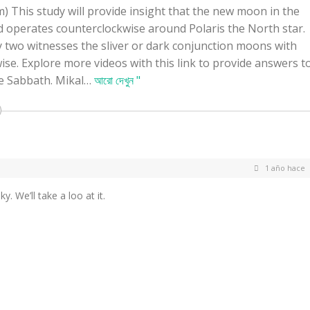
) This study will provide insight that the new moon in the
nd operates counterclockwise around Polaris the North star.
y two witnesses the sliver or dark conjunction moons with
ise. Explore more videos with this link to provide answers t
he Sabbath. Mikal
…
আরো দেখুন "
1 año hace
y. We’ll take a loo at it.