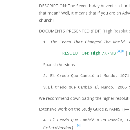
DESCRIPTION: The Seventh-day Adventist church
that mean? Well, it means that if you are an A
church!
DOCUMENTS PRESENTED (PDF)
[High Resolutio
1.
The Creed That Changed The World, 
[a]H
RESOLUTION:
High
77.7MB
|
Spanish Versions
2. El Credo Que Cambió al Mundo, 1971
3.El Credo Que Cambió al Mundo, 2005
We recommend downloading the higher resolutio
Extensive work on the Study Guide (SPANISH)—
4. El Credo Que Cambió a un Pueblo, L
[ঘ]
CristoVerdad]