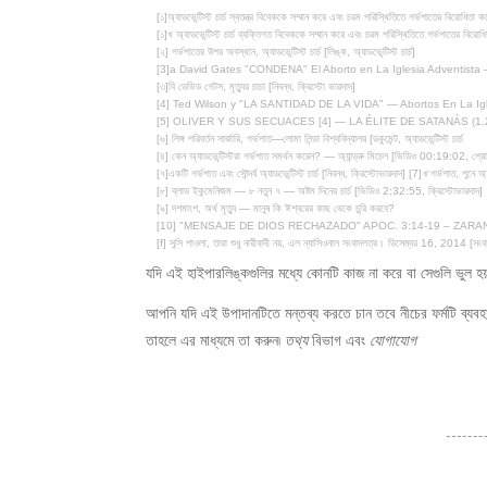
[১]অ্যাডভেন্টিস্ট চার্চ স্বতন্ত্র বিবেককে সম্মান করে এবং চরম পরিস্থিতিতে গর্ভপাতের বিরোধিতা ক
[১]খ অ্যাডভেন্টিস্ট চার্চ ব্যক্তিগত বিবেককে সম্মান করে এবং চরম পরিস্থিতিতে গর্ভপাতের বিরো
[২] গর্ভপাতের উপর অবস্থান, অ্যাডভেন্টিস্ট চার্চ [লিঙ্ক, অ্যাডভেন্টিস্ট চার্চ]
[3]a David Gates "CONDENA" El Aborto en La Iglesia Adventista 
[৩]বি ডেভিড গেটস, মৃত্যুর চাচা [নিবন্ধ, ক্রিস্টো ভারদাদ]
[4] Ted Wilson y "LA SANTIDAD DE LA VIDA" — Abortos En La Igl
[5] OLIVER Y SUS SECUACES [4] — LA ÉLITE DE SATANÁS (1.2) 
[৬] লিঙ্গ পরিবর্তন সার্জারি, গর্ভপাত—লোমা লিন্ডা বিশ্ববিদ্যালয় [ডকুমেন্ট, অ্যাডভেন্টিস্ট চার্চ
[৪] কেন অ্যাডভেন্টিস্টরা গর্ভপাত সমর্থন করেন? — অ্যান্ড্রু মিচেল [ভিডিও 00:19:02, প্রোল
[৭]একটি গর্ভপাত এবং সৌন্দর্য অ্যাডভেন্টিস্ট চার্চ [নিবন্ধ, ক্রিস্টোভারদাদ]
[7]
খ
গর্ভপাত, পুনে অ্
[৮] ব্লাড ইকুমেনিজম — ৮ নতুন ৭ — অষ্টম দিনের চার্চ [ভিডিও 2:32:55, ক্রিস্টোভারদাদ]
[৯] দশমাংশ, অর্থ মৃত্যু — মানুষ কি ঈশ্বরের কাছ থেকে চুরি করবে?
[10] "MENSAJE DE DIOS RECHAZADO" APOC. 3:14-19 – ZARAND
[f] সুসি পাওলা, তারা শুধু নারীবাদী নয়, এল ন্যাসিওনাল সংবাদপত্র। ডিসেম্বর 16, 2014 [সং
যদি এই হাইপারলিঙ্কগুলির মধ্যে কোনটি কাজ না করে বা সেগুলি ভুল হ
আপনি যদি এই উপাদানটিতে মন্তব্য করতে চান তবে নীচের ফর্মটি ব্যব
তাহলে এর মাধ্যমে তা করুন৷
তথ্য
বিভাগ এবং
যোগাযোগ