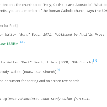
 declares the church to be
"Holy, Catholic and Apostolic".
What d
dventist you are a member of the Roman Catholic church,
says the SD
n for Print]
by Walter "Bert" Beach 1971. Published by Pacific Press
[a]L
Low
15.5BM
[খ]
 by Walter "Bert" Beach, Libro [BOOK, SDA Church]
[গ]
 Study Guide
[BOOK, SDA Church]
n document for printing and on screen text search.
a Iglesia Adventista, 2005 Study Guide [ARTICLE,