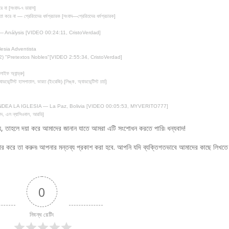
রে না [সংবাদ-৭ ডায়াস]
ধিতা করে না — প্রেরিতদের ধর্মপ্রচারক [সংবাদ—প্রেরিতদের ধর্মপ্রচারক]
— Análysis [VIDEO 00:24:11, CristoVerdad]
esia Adventista
"Pretextos Nobles"[VIDEO 2:55:34, CristoVerdad]
াইফ অ্যান্ড্রু]
যাডভেন্টিস্ট হাসপাতাল, ভারত (ইংরেজি) [লিঙ্ক, অ্যাডভেন্টিস্ট চার্চ]
EA LA IGLESIA — La Paz, Bolivia [VIDEO 00:05:53, MYVERITO777]
বাদ, এল ন্যাসিওনাল, আরডি]
য়, তাহলে দয়া করে আমাদের জানান যাতে আমরা এটি সংশোধন করতে পারি৷ ধন্যবাদ!
হার করে তা করুন৷ আপনার মন্তব্য প্রকাশ করা হবে. আপনি যদি ব্যক্তিগতভাবে আমাদের কাছে লিখতে
0
নিবন্ধ রেটিং