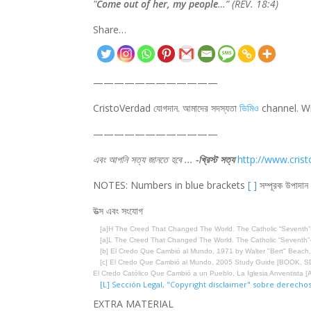
"
Come out of her, my people
…” (REV. 18:4)
Share…
————————————
CristoVerdad যোগদান. আমাদের সদস্যতা
ভিমিও
channel. Wr
————————————
এবং আপনি সত্য জানতে হবে ...
-খ্রিস্ট সত্য
http://www.cris
NOTES: Numbers in blue brackets
[ ]
সম্পূরক উপাদান 
উত্স এবং সংযোগ
[a]H The Creed That Changed The World. The Catholic “Seventh
[a]L The Creed That Changed The World. The Catholic “Seventh
[b] El Credo Que Cambió al Mundo, 1971 by Walter "Bert" Beach
[c] El Credo Que Cambió al Mundo, 2005 Study Guide [BOOK, S
[L] Sección Legal, "Copyright disclaimer" sobre derechos
EXTRA MATERIAL