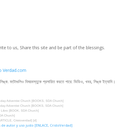
ite to us, Share this site and be part of the blessings.
to Verdad.com
লিঙ্ক. ফটোগুলিও বিষয়বস্তুকে প্রসারিত করতে পারে: ভিডিও, খবর, লিঙ্ক ইত্যাদি।
”-day Adventist Church [BOOKS, SDA Church]
”-day Adventist Church [BOOKS, SDA Church]
, Libro [BOOK, SDA Church]
DA Church]
[d] El Credo Católico Que Cambió a un Pueblo, La Iglesia Anventista [ARTICLE, Cristoverdad]
 de autor y uso justo [ENLACE, CristoVerdad]