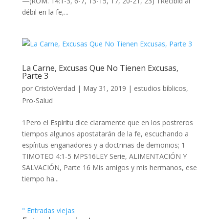
—(ROM. 14:1-3, 6-7, 13-15, 17, 20-21, 23) 1Recibid al
débil en la fe,...
La Carne, Excusas Que No Tienen Excusas,
Parte 3
por
CristoVerdad
|
May 31, 2019
|
estudios bíblicos
,
Pro-Salud
1Pero el Espíritu dice claramente que en los postreros
tiempos algunos apostatarán de la fe, escuchando a
espíritus engañadores y a doctrinas de demonios; 1
TIMOTEO 4:1-5 MPS16LEY Serie, ALIMENTACIÓN Y
SALVACIÓN, Parte 16 Mis amigos y mis hermanos, ese
tiempo ha...
" Entradas viejas