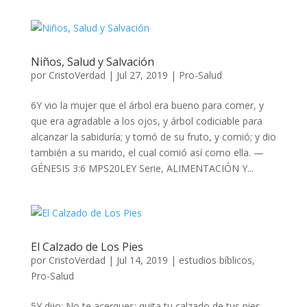
Niños, Salud y Salvación
por
CristoVerdad
|
Jul 27, 2019
|
Pro-Salud
6Y vio la mujer que el árbol era bueno para comer, y
que era agradable a los ojos, y árbol codiciable para
alcanzar la sabiduría; y tomó de su fruto, y comió; y dio
también a su marido, el cual comió así como ella. —
GÉNESIS 3:6 MPS20LEY Serie, ALIMENTACIÓN Y...
El Calzado de Los Pies
por
CristoVerdad
|
Jul 14, 2019
|
estudios bíblicos
,
Pro-Salud
5Y dijo: No te acerques; quita tu calzado de tus pies,