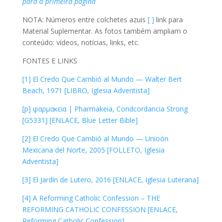
para a primeira página
NOTA: Números entre colchetes azuis
[ ]
link para
Material Suplementar. As fotos também ampliam o
conteúdo: vídeos, notícias, links, etc.
FONTES E LINKS
[1] El Credo Que Cambió al Mundo — Walter Bert
Beach, 1971 [LIBRO, Iglesia Adventista]
[p] φαρμακεία | Pharmakeia, Condcordancia Strong
[G5331] [ENLACE, Blue Letter Bible]
[2] El Credo Que Cambió al Mundo — Unioón
Mexicana del Norte, 2005 [FOLLETO, Iglesia
Adventista]
[3] El Jardín de Lutero, 2016 [ENLACE, Iglesia Luterana]
[4] A Reforming Catholic Confession – THE
REFORMING CATHOLIC CONFESSION [ENLACE,
Reforming Catholic Confession]