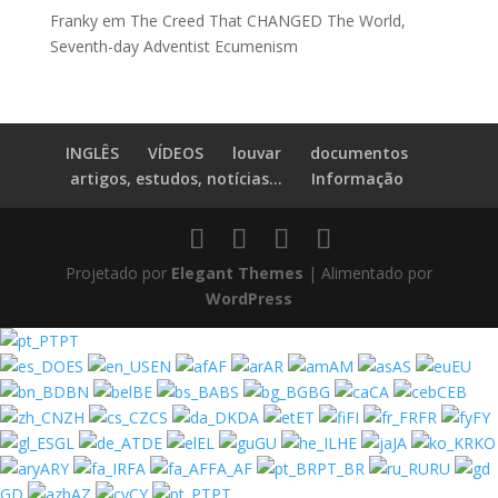
Franky
em
The Creed That CHANGED The World,
Seventh-day Adventist Ecumenism
INGLÊS
VÍDEOS
louvar
documentos
artigos, estudos, notícias...
Informação
Projetado por
Elegant Themes
| Alimentado por
WordPress
PT
ES
EN
AF
AR
AM
AS
EU
BN
BE
BS
BG
CA
CEB
ZH
CS
DA
ET
FI
FR
FY
GL
DE
EL
GU
HE
JA
KO
ARY
FA
FA_AF
PT_BR
RU
GD
AZ
CY
PT