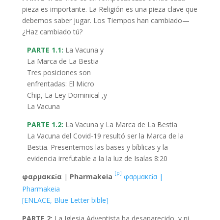
pieza es importante. La Religión es una pieza clave que
debemos saber jugar. Los Tiempos han cambiado—
¿Haz cambiado tú?
PARTE 1.1:
La Vacuna y
La Marca de La Bestia
Tres posiciones son
enfrentadas: El Micro
Chip, La Ley Dominical ,y
La Vacuna
PARTE 1.2:
La Vacuna y La Marca de La Bestia
La Vacuna del Covid-19 resultó ser la Marca de la
Bestia. Presentemos las bases y bíblicas y la
evidencia irrefutable a la la luz de Isaías 8:20
[p]
φαρμακεία
|
Pharmakeia
φαρμακεία |
Pharmakeia
[ENLACE, Blue Letter bible]
PARTE 2:
La Iglesia Adventista ha desaparecido, y ni