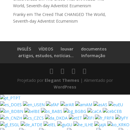
World, Seventh-day Adventist Ecumenism
Franky
em
The Creed That CHANGED The World,
Seventh-day Adventist Ecumenism
INGLÊS
VÍDEOS
louvar
documentos
artigos, estudos, notícias...
Informação
Projetado por
Elegant Themes
| Alimentado por
WordPress
PT
ES
EN
AF
AR
AM
AS
EU
BN
BE
BS
BG
CA
CEB
ZH
CS
DA
ET
FI
FR
FY
GL
DE
EL
GU
HE
JA
KO