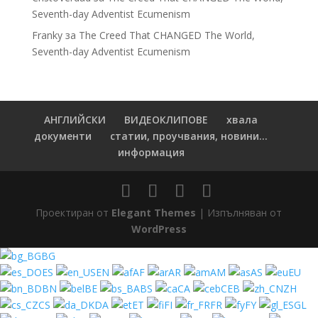
Seventh-day Adventist Ecumenism
Franky
за
The Creed That CHANGED The World,
Seventh-day Adventist Ecumenism
АНГЛИЙСКИ
ВИДЕОКЛИПОВЕ
хвала
документи
статии, проучвания, новини...
информация
Проектиран от
Elegant Themes
| Изпълняван от
WordPress
BG
ES
EN
AF
AR
AM
AS
EU
BN
BE
BS
CA
CEB
ZH
CS
DA
ET
FI
FR
FY
GL