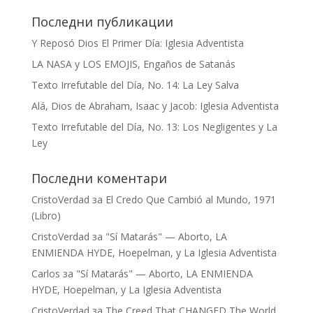
Последни публикации
Y Reposó Dios El Primer Día: Iglesia Adventista
LA NASA y LOS EMOJIS, Engaños de Satanás
Texto Irrefutable del Día, No. 14: La Ley Salva
Alá, Dios de Abraham, Isaac y Jacob: Iglesia Adventista
Texto Irrefutable del Día, No. 13: Los Negligentes y La
Ley
Последни коментари
CristoVerdad
за
El Credo Que Cambió al Mundo, 1971
(Libro)
CristoVerdad
за
"Sí Matarás" — Aborto, LA
ENMIENDA HYDE, Hoepelman, y La Iglesia Adventista
Carlos
за
"Sí Matarás" — Aborto, LA ENMIENDA
HYDE, Hoepelman, y La Iglesia Adventista
CristoVerdad
за
The Creed That CHANGED The World,