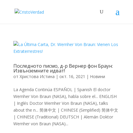
Последното писмо, д-р Вернер фон Браун:
Извънземните идват!
от
Христова Истина
|
окт. 16, 2021
|
Новини
La Agenda Continúa ESPAÑOL | Spanish El doctor
Wernher Von Braun (NASA), habla sobre el... ENGLISH
| Inglés Doctor Wernher Von Braun (NASA), talks
about the n... 简体中文 | CHINESE (Simplified) 简体中文
| CHINESE (Traditional) DEUTSCH | Alemán Doktor
Wernher von Braun (NASA)...