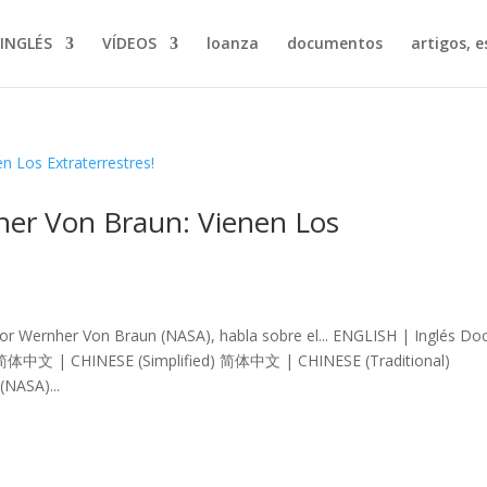
INGLÉS
VÍDEOS
loanza
documentos
artigos, e
her Von Braun: Vienen Los
r Wernher Von Braun (NASA), habla sobre el... ENGLISH | Inglés Do
.. 简体中文 | CHINESE (Simplified) 简体中文 | CHINESE (Traditional)
NASA)...