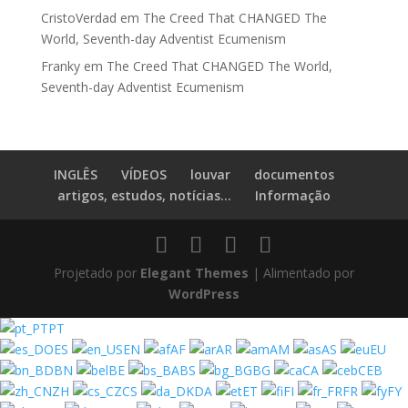
CristoVerdad
em
The Creed That CHANGED The
World, Seventh-day Adventist Ecumenism
Franky
em
The Creed That CHANGED The World,
Seventh-day Adventist Ecumenism
INGLÊS
VÍDEOS
louvar
documentos
artigos, estudos, notícias...
Informação
Projetado por
Elegant Themes
| Alimentado por
WordPress
PT
ES
EN
AF
AR
AM
AS
EU
BN
BE
BS
BG
CA
CEB
ZH
CS
DA
ET
FI
FR
FY