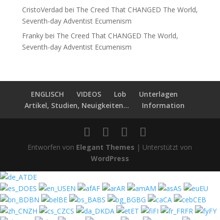
CristoVerdad
bei
The Creed That CHANGED The World,
Seventh-day Adventist Ecumenism
Franky
bei
The Creed That CHANGED The World,
Seventh-day Adventist Ecumenism
ENGLISCH
VIDEOS
Lob
Unterlagen
Artikel, Studien, Neuigkeiten...
Information
Entworfen von
Elegant Themes
| Unterstützt von
WordPress
DE
ES
EN
AF
AR
AM
AS
EU
BN
BE
BS
BG
CA
CEB
ZH
CS
DA
ET
FI
FR
FY