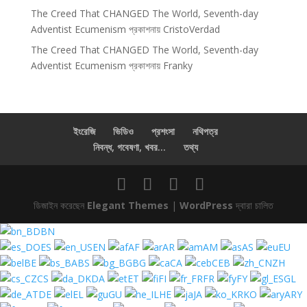
The Creed That CHANGED The World, Seventh-day
Adventist Ecumenism
প্রকাশনায়
CristoVerdad
The Creed That CHANGED The World, Seventh-day
Adventist Ecumenism
প্রকাশনায়
Franky
ইংরেজি
ভিডিও
প্রশংসা
নথিপত্র
নিবন্ধ, গবেষণা, খবর...
তথ্য
ডিজাইন করেছেন
Elegant Themes
|
WordPress
দ্বারা চালিত
BN
ES
EN
AF
AR
AM
AS
EU
BE
BS
BG
CA
CEB
ZH
CS
DA
ET
FI
FR
FY
GL
DE
EL
GU
HE
JA
KO
ARY