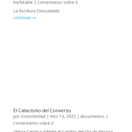
irrefutable
| Comentarios sobre 0
La Escritura Descuidada
continuar »»
El Catecismo del Converso
por
CristoVerdad
|
Nov 13, 2025
|
documentos
|
Comentarios sobre 0
Iglesia Católica Admite el Cambio del Día de Reposo