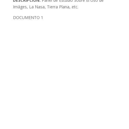
DESCRIPCIÓN:
Panel de Estudio Sobre El Uso de
Imáges, La Nasa, Tierra Plana, etc.
DOCUMENTO 1