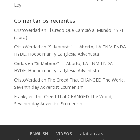
Ley
Comentarios recientes
CristoVerdad
en
El Credo Que Cambió al Mundo, 1971
(Libro)
CristoVerdad
en
“Sí Matarás” — Aborto, LA ENMIENDA
HYDE, Hoepelman, y La Iglesia Adventista
Carlos
en
“Sí Matarás” — Aborto, LA ENMIENDA
HYDE, Hoepelman, y La Iglesia Adventista
CristoVerdad
en
The Creed That CHANGED The World,
Seventh-day Adventist Ecumenism
Franky
en
The Creed That CHANGED The World,
Seventh-day Adventist Ecumenism
ENGLISH
VIDEOS
alabanzas