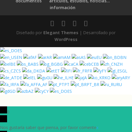
documentos
artículos, estudios, noticias…
información
Diseñado por
Elegant Themes
| Desarrollado por
WordPress
ES
EN
AF
AR
AM
AS
EU
BN
BE
BS
BG
CA
CEB
ZH
CS
DA
ET
FI
FR
FY
GL
DE
EL
GU
HE
JA
KO
ARY
FA
FA_AF
PT
PT_BR
RU
GD
AZ
CY
ES
0
Nos gustaría saber que piensa, por favor comente
x