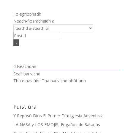
Fo-sgrìobhadh
Neach-fiosrachaidh a
0
Beachdan
Seall barrachd
Tha e nas ùire
Tha barrachd bhòt ann
Puist ùra
Y Reposó Dios El Primer Día: Iglesia Adventista
LA NASA y LOS EMOJIS, Engaños de Satanás