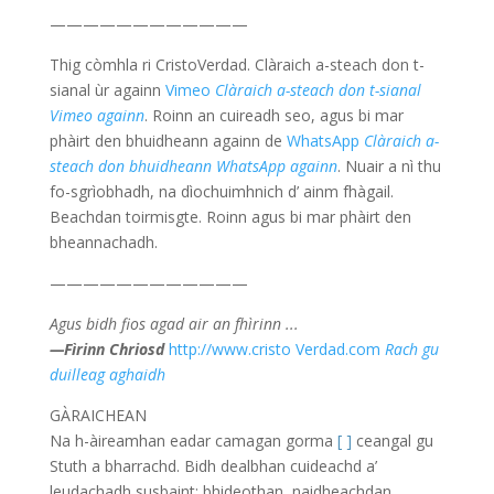
————————————
Thig còmhla ri CristoVerdad. Clàraich a-steach don t-
sianal ùr againn
Vimeo
Clàraich a-steach don t-sianal
Vimeo againn
. Roinn an cuireadh seo, agus bi mar
phàirt den bhuidheann againn de
WhatsApp
Clàraich a-
steach don bhuidheann WhatsApp againn
. Nuair a nì thu
fo-sgrìobhadh, na dìochuimhnich d’ ainm fhàgail.
Beachdan toirmisgte. Roinn agus bi mar phàirt den
bheannachadh.
————————————
Agus bidh fios agad air an fhìrinn ...
—Fìrinn Chriosd
http://www.cristo Verdad.com
Rach gu
duilleag aghaidh
GÀRAICHEAN
Na h-àireamhan eadar camagan gorma
[ ]
ceangal gu
Stuth a bharrachd. Bidh dealbhan cuideachd a’
leudachadh susbaint: bhideothan, naidheachdan,