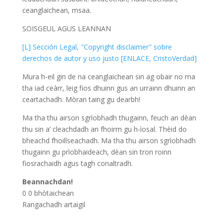
ceanglaichean, msaa.
SOISGEUL AGUS LEANNAN
[L] Sección Legal, "Copyright disclaimer" sobre
derechos de autor y uso justo [ENLACE, CristoVerdad]
Mura h-eil gin de na ceanglaichean sin ag obair no ma
tha iad ceàrr, leig fios dhuinn gus an urrainn dhuinn an
ceartachadh. Mòran taing gu dearbh!
Ma tha thu airson sgrìobhadh thugainn, feuch an dèan
thu sin a’ cleachdadh an fhoirm gu h-ìosal. Thèid do
bheachd fhoillseachadh. Ma tha thu airson sgrìobhadh
thugainn gu prìobhaideach, dèan sin tron roinn
fiosrachaidh agus tagh conaltradh.
Beannachdan!
0
0
bhòtaichean
Rangachadh artaigil