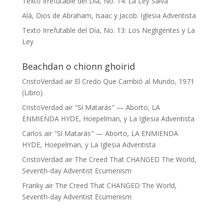
Texto Irrefutable del Día, No. 14: La Ley Salva
Alá, Dios de Abraham, Isaac y Jacob: Iglesia Adventista
Texto Irrefutable del Día, No. 13: Los Negligentes y La
Ley
Beachdan o chionn ghoirid
CristoVerdad
air
El Credo Que Cambió al Mundo, 1971
(Libro)
CristoVerdad
air
"Sí Matarás" — Aborto, LA
ENMIENDA HYDE, Hoepelman, y La Iglesia Adventista
Carlos
air
"Sí Matarás" — Aborto, LA ENMIENDA
HYDE, Hoepelman, y La Iglesia Adventista
CristoVerdad
air
The Creed That CHANGED The World,
Seventh-day Adventist Ecumenism
Franky
air
The Creed That CHANGED The World,
Seventh-day Adventist Ecumenism