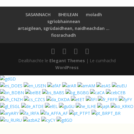
SASANNACH
BHEILEAN
moladh
sgrìobhainnean
artaigilean, sgrùdaidhean, naidheachdan ...
fiosrachadh
Dealbhaichte le
Elegant Themes
| Le cumhachd
WordPress
GD
ES
EN
AF
AR
AM
AS
EU
BN
BE
BS
BG
CA
CEB
ZH
CS
DA
ET
FI
FR
FY
GL
DE
EL
GU
HE
JA
KO
ARY
FA
FA_AF
PT
PT_BR
RU
AZ
CY
GD