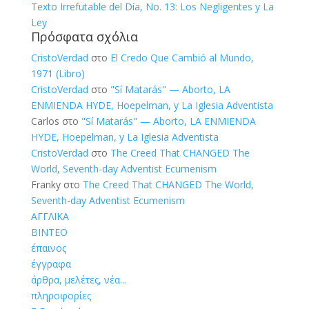
Texto Irrefutable del Día, No. 13: Los Negligentes y La
Ley
Πρόσφατα σχόλια
CristoVerdad
στο
El Credo Que Cambió al Mundo,
1971 (Libro)
CristoVerdad
στο
"Sí Matarás" — Aborto, LA
ENMIENDA HYDE, Hoepelman, y La Iglesia Adventista
Carlos
στο
"Sí Matarás" — Aborto, LA ENMIENDA
HYDE, Hoepelman, y La Iglesia Adventista
CristoVerdad
στο
The Creed That CHANGED The
World, Seventh-day Adventist Ecumenism
Franky
στο
The Creed That CHANGED The World,
Seventh-day Adventist Ecumenism
ΑΓΓΛΙΚΑ
ΒΙΝΤΕΟ
έπαινος
έγγραφα
άρθρα, μελέτες, νέα...
πληροφορίες