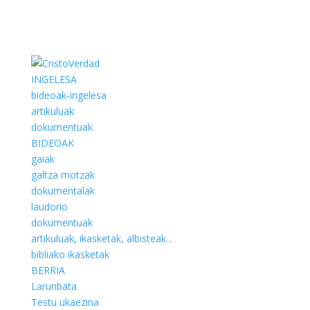
INGELESA
bideoak-ingelesa
artikuluak
dokumentuak
BIDEOAK
gaiak
galtza motzak
dokumentalak
laudorio
dokumentuak
artikuluak, ikasketak, albisteak...
bibliako ikasketak
BERRIA
Larunbata
Testu ukaezina