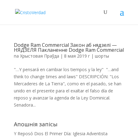
Dodge Ram Commercial Закон аб нядзелі —
НЯДЗЕЛЯ Пакланенне Dodge Ram Commercial
па
Хрыстовая Праўда
|
8 мая 2019 г
|
шорты
"…Y pensará en cambiar los tiempos y la ley" "…and
think to change times and laws" DESCRIPCIÓN: "Los
Mercaderes de La Tierra", como en el pasado, se han
unido en el presente para el exaltar el falso día de
reposo y avanzar la agenda de la Ley Dominical.
Senadora...
Апошнія запісы
Y Reposó Dios El Primer Día: Iglesia Adventista