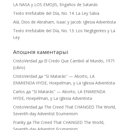
LA NASA y LOS EMOJIS, Engaños de Satanás
Texto Irrefutable del Día, No. 14: La Ley Salva
Alá, Dios de Abraham, Isaac y Jacob: Iglesia Adventista
Texto Irrefutable del Día, No. 13: Los Negligentes y La
Ley
Апошнія каментарыі
CristoVerdad
да
El Credo Que Cambió al Mundo, 1971
(Libro)
CristoVerdad
да
"Sí Matarás" — Aborto, LA
ENMIENDA HYDE, Hoepelman, y La Iglesia Adventista
Carlos
да
"Sí Matarás" — Aborto, LA ENMIENDA
HYDE, Hoepelman, y La Iglesia Adventista
CristoVerdad
да
The Creed That CHANGED The World,
Seventh-day Adventist Ecumenism
Franky
да
The Creed That CHANGED The World,
Seventh-day Adventist Ecumenism