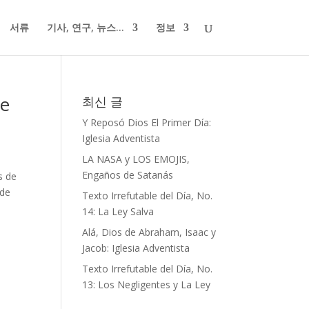
서류
기사, 연구, 뉴스...
정보
ge
최신 글
Y Reposó Dios El Primer Día:
Iglesia Adventista
LA NASA y LOS EMOJIS,
Engaños de Satanás
s de
 de
Texto Irrefutable del Día, No.
14: La Ley Salva
Alá, Dios de Abraham, Isaac y
Jacob: Iglesia Adventista
Texto Irrefutable del Día, No.
13: Los Negligentes y La Ley