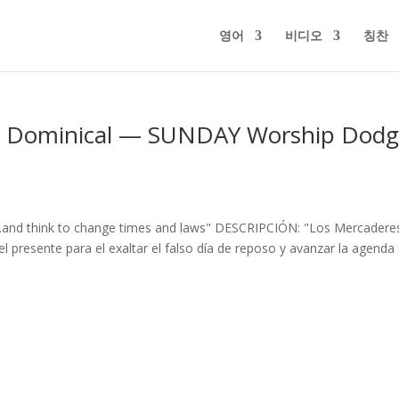
영어
비디오
칭찬
y Dominical — SUNDAY Worship Dod
"…and think to change times and laws" DESCRIPCIÓN: "Los Mercadere
l presente para el exaltar el falso día de reposo y avanzar la agenda