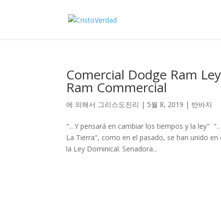
Comercial Dodge Ram Le
Ram Commercial
에 의해서
그리스도진리
|
5월 8, 2019
|
반바지
"…Y pensará en cambiar los tiempos y la ley" 
La Tierra", como en el pasado, se han unido en e
la Ley Dominical. Senadora...