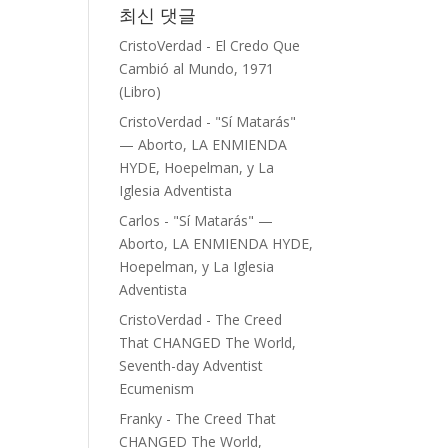
최신 댓글
CristoVerdad
-
El Credo Que
Cambió al Mundo, 1971
(Libro)
CristoVerdad
-
"Sí Matarás"
— Aborto, LA ENMIENDA
HYDE, Hoepelman, y La
Iglesia Adventista
Carlos
-
"Sí Matarás" —
Aborto, LA ENMIENDA HYDE,
Hoepelman, y La Iglesia
Adventista
CristoVerdad
-
The Creed
That CHANGED The World,
Seventh-day Adventist
Ecumenism
Franky
-
The Creed That
CHANGED The World,