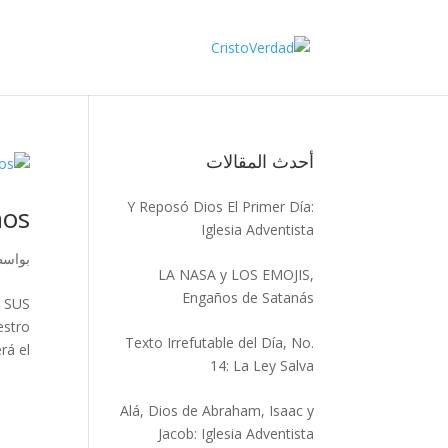
أحدث المقالات
Y Reposó Dios El Primer Día:
nos
Iglesia Adventista
بواس
LA NASA y LOS EMOJIS,
Engaños de Satanás
Y SUS
estro
Texto Irrefutable del Día, No.
el...
14: La Ley Salva
Alá, Dios de Abraham, Isaac y
Jacob: Iglesia Adventista