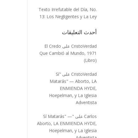
Texto Irrefutable del Día, No.
13: Los Negligentes y La Ley
أحدث التعليقات
CristoVerdad
على
El Credo
Que Cambió al Mundo, 1971
(Libro)
CristoVerdad
على
"Sí
Matarás" — Aborto, LA
ENMIENDA HYDE,
Hoepelman, y La Iglesia
Adventista
Carlos
على
"Sí Matarás" —
Aborto, LA ENMIENDA HYDE,
Hoepelman, y La Iglesia
Adventista