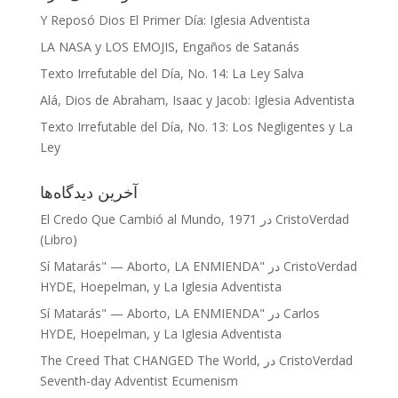
Y Reposó Dios El Primer Día: Iglesia Adventista
LA NASA y LOS EMOJIS, Engaños de Satanás
Texto Irrefutable del Día, No. 14: La Ley Salva
Alá, Dios de Abraham, Isaac y Jacob: Iglesia Adventista
Texto Irrefutable del Día, No. 13: Los Negligentes y La
Ley
آخرین دیدگاه‌ها
CristoVerdad
در
El Credo Que Cambió al Mundo, 1971
(Libro)
CristoVerdad
در
"Sí Matarás" — Aborto, LA ENMIENDA
HYDE, Hoepelman, y La Iglesia Adventista
Carlos
در
"Sí Matarás" — Aborto, LA ENMIENDA
HYDE, Hoepelman, y La Iglesia Adventista
CristoVerdad
در
The Creed That CHANGED The World,
Seventh-day Adventist Ecumenism