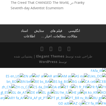
Franky
در
The Creed That CHANGED The World,
Seventh-day Adventist Ecumenism
انگلیسی
فیلم های
ستایش
اسناد
مقالات، مطالعات، اخبار ...
اطلاعات
طراحی شده توسط
Elegant Themes
| پشتیبانی شده
توسط
WordPress
FA
ES
EN
AF
AR
AM
AS
EU
BN
BE
BS
BG
CA
CEB
ZH
CS
DA
ET
FI
FR
FY
GL
DE
EL
GU
HE
JA
KO
ARY
FA_AF
PT
PT_BR
RU
GD
AZ
CY
FA