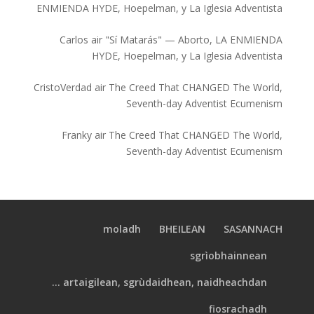
ENMIENDA HYDE, Hoepelman, y La Iglesia Adventista
Carlos
air
"Sí Matarás" — Aborto, LA ENMIENDA
HYDE, Hoepelman, y La Iglesia Adventista
CristoVerdad
air
The Creed That CHANGED The World,
Seventh-day Adventist Ecumenism
Franky
air
The Creed That CHANGED The World,
Seventh-day Adventist Ecumenism
moladh
BHEILEAN
SASANNACH
sgrìobhainnean
artaigilean, sgrùdaidhean, naidheachdan ...
fiosrachadh