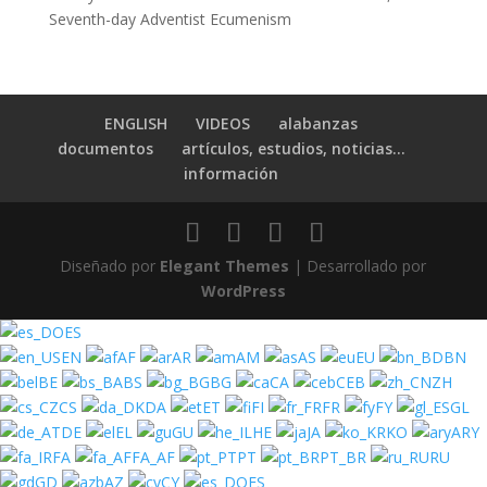
Seventh-day Adventist Ecumenism
ENGLISH
VIDEOS
alabanzas
documentos
artículos, estudios, noticias…
información
Diseñado por
Elegant Themes
| Desarrollado por
WordPress
ES
EN
AF
AR
AM
AS
EU
BN
BE
BS
BG
CA
CEB
ZH
CS
DA
ET
FI
FR
FY
GL
DE
EL
GU
HE
JA
KO
ARY
FA
FA_AF
PT
PT_BR
RU
GD
AZ
CY
ES