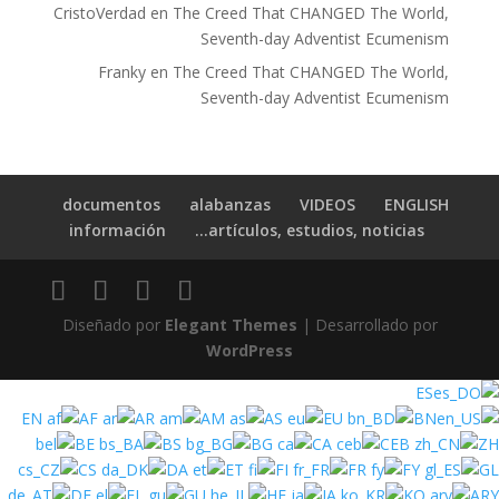
CristoVerdad
en
The Creed That CHANGED The World,
Seventh-day Adventist Ecumenism
Franky
en
The Creed That CHANGED The World,
Seventh-day Adventist Ecumenism
documentos
alabanzas
VIDEOS
ENGLISH
información
artículos, estudios, noticias…
Diseñado por
Elegant Themes
| Desarrollado por
WordPress
ES
EN
AF
AR
AM
AS
EU
BN
BE
BS
BG
CA
CEB
ZH
CS
DA
ET
FI
FR
FY
GL
DE
EL
GU
HE
JA
KO
ARY