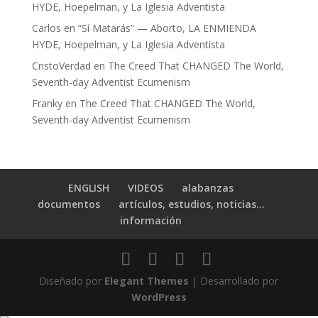
HYDE, Hoepelman, y La Iglesia Adventista
Carlos
en
“Sí Matarás” — Aborto, LA ENMIENDA
HYDE, Hoepelman, y La Iglesia Adventista
CristoVerdad
en
The Creed That CHANGED The World,
Seventh-day Adventist Ecumenism
Franky
en
The Creed That CHANGED The World,
Seventh-day Adventist Ecumenism
ENGLISH
VIDEOS
alabanzas
documentos
artículos, estudios, noticias…
información
Diseñado por
Elegant Themes
| Desarrollado por
WordPress