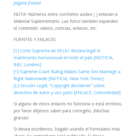
página frontal
NOTA: Números entre corchetes azules
[ ]
enlazan a
Material Suplementario. Las fotos también expanden
el contenido: videos, noticias, enlaces, etc.
FUENTES Y ENLACES
[1] Corte Suprema de EE.UU. declara legal el
matrimonio homosexual en todo el país [NOTICIA,
BBC Londres]
[1] Supreme Court Ruling Makes Same-Sex Marriage a
Right Nationwide [NOTICIA, New York Times]
[L] Sección Legal, “Copyright disclaimer” sobre
derechos de autor y uso justo [ENLACE, CristoVerdad]
Si alguno de estos enlaces no funciona o está erróneo,
por favor déjenos saber para corregirlo. ¡Muchas
gracias!
Si desea escribirnos, hágalo usando el formulario más
abajo. Su comentario será publicado. Si desea