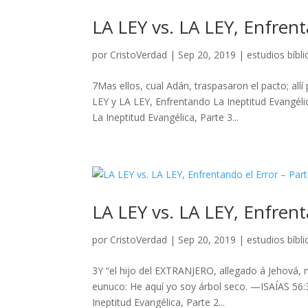
LA LEY vs. LA LEY, Enfrent
por
CristoVerdad
|
Sep 20, 2019
|
estudios bíbli
7Mas ellos, cual Adán, traspasaron el pacto; 
LEY y LA LEY, Enfrentando La Ineptitud Evangéli
La Ineptitud Evangélica, Parte 3...
LA LEY vs. LA LEY, Enfrent
por
CristoVerdad
|
Sep 20, 2019
|
estudios bíbli
3Y “el hijo del EXTRANJERO, allegado á Jehová, 
eunuco: He aquí yo soy árbol seco. —ISAÍAS 5
Ineptitud Evangélica, Parte 2...