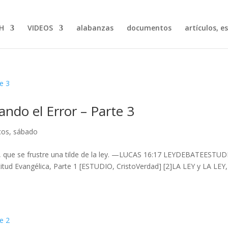
H
VIDEOS
alabanzas
documentos
artículos, e
ando el Error – Parte 3
cos
,
sábado
rra, que se frustre una tilde de la ley. —LUCAS 16:17 LEYDEBATEESTU
itud Evangélica, Parte 1 [ESTUDIO, CristoVerdad] [2]LA LEY y LA LEY,