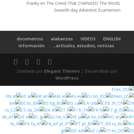
Franky
en
The Creed That CHANGED The World,
Seventh-day Adventist Ecumenism
documentos
alabanzas
VIDEOS
ENGLISH
información
artículos, estudios, noticias…
Diseñado por
Elegant Themes
| Desarrollado por
WordPress
ES
EN
AF
AR
AM
AS
EU
BN
BE
BS
BG
CA
CEB
ZH
CS
DA
ET
FI
FR
FY
GL
DE
EL
GU
HE
JA
KO
ARY
FA
FA_AF
PT
PT_BR
RU
GD
AZ
CY
ES