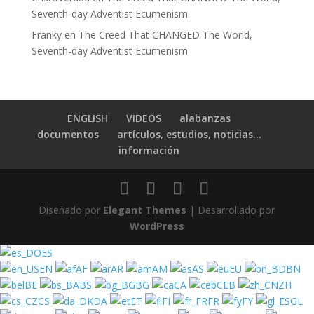
Seventh-day Adventist Ecumenism
Franky
en
The Creed That CHANGED The World,
Seventh-day Adventist Ecumenism
ENGLISH
VIDEOS
alabanzas
documentos
artículos, estudios, noticias…
información
Diseñado por
Elegant Themes
| Desarrollado por
WordPress
ES
EN
AF
AR
AM
AS
EU
BN
BE
BS
BG
CA
CEB
ZH
CS
DA
ET
FI
FR
FY
GL