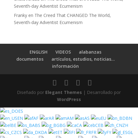
Seventh-day Adventist Ecumenism
Franky
en
The Creed That CHANGED The World,
Seventh-day Adventist Ecumenism
ENGLISH
VIDEOS
alabanzas
documentos
artículos, estudios, noticias…
información
Diseñado por
Elegant Themes
| Desarrollado por
WordPress
ES
EN
AF
AR
AM
AS
EU
BN
BE
BS
BG
CA
CEB
ZH
CS
DA
ET
FI
FR
FY
GL