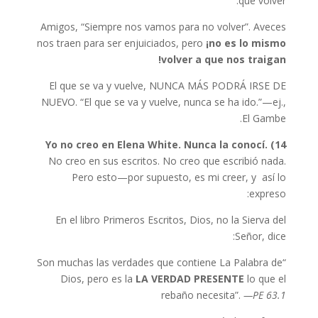
que volver.
Amigos, “Siempre nos vamos para no volver”. Aveces
nos traen para ser enjuiciados, pero
¡no es lo mismo
volver a que nos traigan!
El que se va y vuelve, NUNCA MÁS PODRÁ IRSE DE
NUEVO. “El que se va y vuelve, nunca se ha ido.”—ej.,
El Gambe.
Yo no creo en Elena White. Nunca la conocí.
14)
No creo en sus escritos. No creo que escribió nada.
Pero esto—por supuesto, es mi creer, y así lo
expreso:
En el libro Primeros Escritos, Dios, no la Sierva del
Señor, dice:
“Son muchas las verdades que contiene La Palabra de
Dios, pero es la
LA VERDAD PRESENTE
lo que el
rebaño necesita”.
—PE 63.1