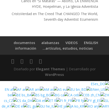
Carlos
en
“Sí Matarás” — Aborto, LA ENMIENDA
HYDE, Hoepelman, y La Iglesia Adventista
CristoVerdad
en
The Creed That CHANGED The World,
Seventh-day Adventist Ecumenism
documentos
alabanzas
VIDEOS
ENGLISH
información
artículos, estudios, noticias…
Diseñado por
Elegant Themes
| Desarrollado por
WordPress
ES
EN
AF
AR
AM
AS
EU
BN
BE
BS
BG
CA
CEB
ZH
CS
DA
ET
FI
FR
FY
GL
DE
EL
GU
HE
JA
KO
ARY