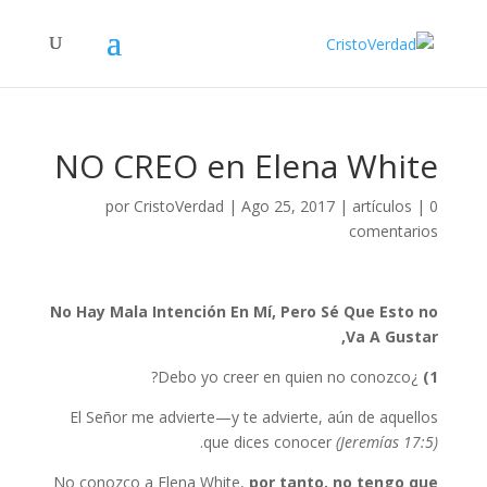
NO CREO en Elena White
por
CristoVerdad
|
Ago 25, 2017
|
artículos
|
0
comentarios
No Hay Mala Intención En Mí, Pero Sé Que Esto no
Va A Gustar,
¿Debo yo creer en quien no conozco?
1)
El Señor me advierte—y te advierte, aún de aquellos
.
que dices conocer
(Jeremías 17:5)
No conozco a Elena White,
por tanto, no tengo que