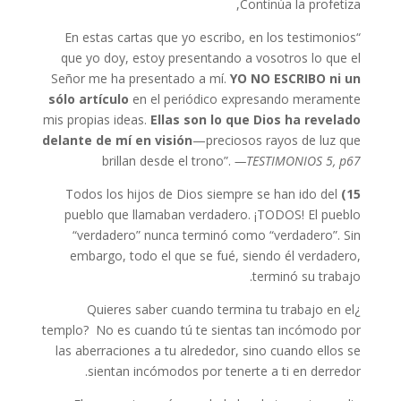
Continúa la profetiza,
“En estas cartas que yo escribo, en los testimonios
que yo doy, estoy presentando a vosotros lo que el
Señor me ha presentado a mí.
YO NO ESCRIBO
ni un
sólo artículo
en el periódico expresando meramente
mis propias ideas.
Ellas
son lo que Dios ha revelado
delante de mí en
visión
—preciosos rayos de luz que
brillan desde el trono”.
—
TESTIMONIOS 5, p67
Todos los hijos de Dios siempre se han ido del
15)
pueblo que llamaban verdadero. ¡TODOS! El pueblo
“verdadero” nunca terminó como “verdadero”. Sin
embargo, todo el que se fué, siendo él verdadero,
terminó su trabajo.
¿Quieres saber cuando termina tu trabajo en el
templo? No es cuando tú te sientas tan incómodo por
las aberraciones a tu alrededor, sino cuando ellos se
sientan incómodos por tenerte a ti en derredor.