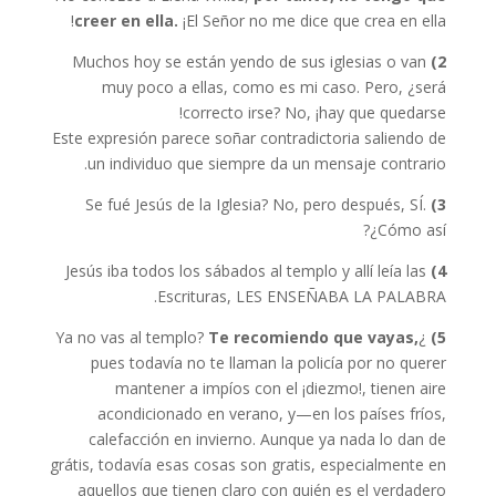
creer en ella.
¡El Señor no me dice que crea en ella!
Muchos hoy se están yendo de sus iglesias o van
2)
muy poco a ellas, como es mi caso. Pero, ¿será
correcto irse? No, ¡hay que quedarse!
Este expresión parece soñar contradictoria saliendo de
un individuo que siempre da un mensaje contrario.
Se fué Jesús de la Iglesia? No, pero después, SÍ.
3)
¿Cómo así?
Jesús iba todos los sábados al templo y allí leía las
4)
Escrituras, LES ENSEÑABA LA PALABRA.
Te recomiendo que vayas,
¿Ya no vas al templo?
5)
pues todavía no te llaman la policía por no querer
mantener a impíos con el ¡diezmo!, tienen aire
acondicionado en verano, y—en los países fríos,
calefacción en invierno. Aunque ya nada lo dan de
grátis, todavía esas cosas son gratis, especialmente en
aquellos que tienen claro con quién es el verdadero