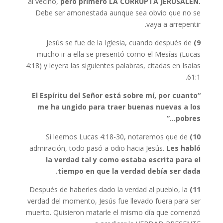
al vecino,
pero primero LA CORRUPTA JERUSALÉN.
Debe ser amonestada aunque sea obvio que no se
vaya a arrepentir.
Jesús se fue de la Iglesia, cuando después de
9)
mucho ir a ella se presentó como el Mesías (Lucas
4:18) y leyera las siguientes palabras, citadas en Isaías
61:1.
“El Espíritu del Señor está sobre mí, por cuanto
me ha ungido para traer buenas nuevas a los
pobres…”
Si leemos Lucas 4:18-30, notaremos que de
10)
admiración, todo pasó a odio hacia Jesús.
Les habló
la verdad tal y como estaba escrita para el
tiempo en que la verdad debía ser dada.
Después de haberles dado la verdad al pueblo, la
11)
verdad del momento, Jesús fue llevado fuera para ser
muerto. Quisieron matarle el mismo día que comenzó