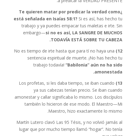
a predicar la VERDAD PRESENTE.
¿Te quieren matar por predicar la verdad como
está señalada en Isaías 58:1?
Si es así, has hecho tu
trabajo y ya puedes empacar tus maletas e irte. Sin
embargo—
si no es así, LA SANGRE DE MUCHOS
TODAVÍA ESTÁ SOBRE TU CABEZA.
No es tiempo de irte hasta que para tí no haya una
12)
sentencia espiritual de muerte. ¡No has hecho tu
trabajo todavía!
“Babilonia” aún no ha sido
amonestada.
Los profetas, si les daba tiempo, se iban cuando
13)
ya sus cabezas tenían precio. Se iban cuando
amonestar y callar significaba lo mismo. Los discípulos
también lo hicieron de ese modo. El Maestro—Mi
Maestro, hizo exactamente lo mismo.
Martín Lutero clavó Las 95 Tésis, y no volvió jamás al
lugar que por mucho tiempo llamó “hogar”. No tenía