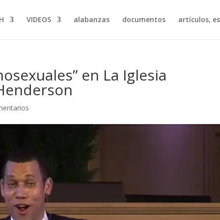
H
VIDEOS
alabanzas
documentos
artículos, e
sexuales” en La Iglesia
 Henderson
mentarios