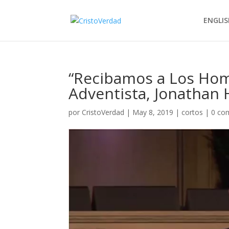
ENGLIS
“Recibamos a Los Homo
Adventista, Jonathan
por
CristoVerdad
|
May 8, 2019
|
cortos
|
0 co