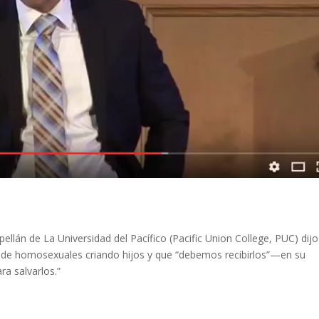
lán de La Universidad del Pacífico (Pacific Union College, PUC) dij
ena de homosexuales criando hijos y que “debemos recibirlos”—en su
ra salvarlos.”