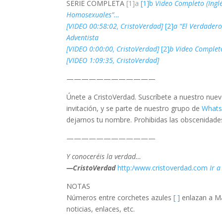
SERIE COMPLETA
[1]a
[1]b
Video Completo (Ingl
Homosexuales”…
[VIDEO 00:58:02, CristoVerdad]
[2]
a
“El Verdader
Adventista
[VIDEO 0:00:00, CristoVerdad]
[2]
b
Video Complet
[VIDEO 1:09:35, CristoVerdad]
————————————
Únete a CristoVerdad. Suscríbete a nuestro nue
invitación, y se parte de nuestro grupo de
What
dejarnos tu nombre. Prohibidas las obscenidades
————————————
Y conoceréis la verdad…
—CristoVerdad
http:/www.cristoverdad.com
Ir a
NOTAS
Números entre corchetes azules
[ ]
enlazan a Ma
noticias, enlaces, etc.