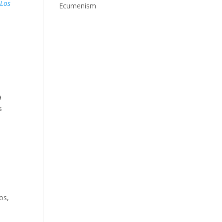
 Los
Ecumenism
a
s
os,