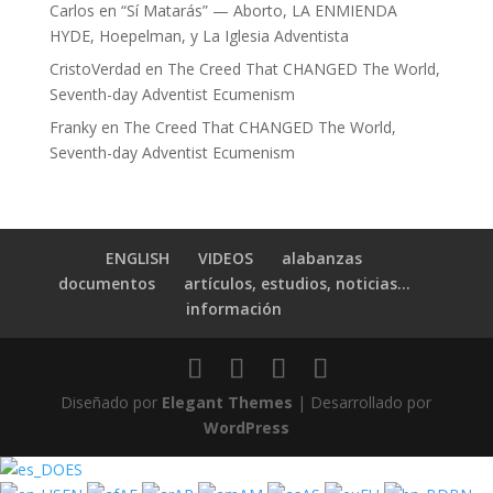
Carlos
en
“Sí Matarás” — Aborto, LA ENMIENDA
HYDE, Hoepelman, y La Iglesia Adventista
CristoVerdad
en
The Creed That CHANGED The World,
Seventh-day Adventist Ecumenism
Franky
en
The Creed That CHANGED The World,
Seventh-day Adventist Ecumenism
ENGLISH
VIDEOS
alabanzas
documentos
artículos, estudios, noticias…
información
Diseñado por
Elegant Themes
| Desarrollado por
WordPress
ES