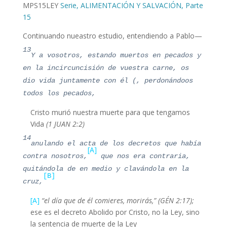
MPS15
LEY
Serie, ALIMENTACIÓN Y SALVACIÓN, Parte
15
Continuando nueastro estudio, entendiendo a Pablo—
13
Y a vosotros, estando muertos en pecados y
en la incircuncisión de vuestra carne, os
dio vida juntamente con él (, perdonándoos
todos los pecados,
Cristo murió nuestra muerte para que tengamos
Vida
(1 JUAN 2:2)
14
anulando el acta de los decretos que había
[A]
contra nosotros,
que nos era contraria,
quitándola de en medio y clavándola en la
[B]
cruz,
[A]
“el día que de él comieres, morirás,” (GÉN 2:17);
ese es el decreto Abolido por Cristo, no la Ley, sino
la sentencia de muerte de la Ley