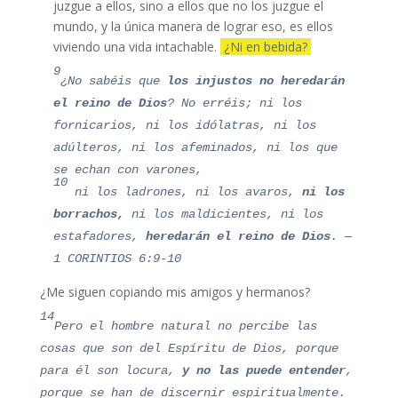
juzgue a ellos, sino a ellos que no los juzgue el
mundo, y la única manera de lograr eso, es ellos
viviendo una vida intachable.
¿Ni en bebida?
9
¿No sabéis que
los injustos no heredarán
el reino de Dios
? No erréis; ni los
fornicarios, ni los idólatras, ni los
adúlteros, ni los afeminados, ni los que
se echan con varones,
10
ni los ladrones, ni los avaros,
ni los
borrachos,
ni los maldicientes, ni los
estafadores,
heredarán el reino de Dios
. —
1 CORINTIOS 6:9-10
¿Me siguen copiando mis amigos y hermanos?
14
Pero el hombre natural no percibe las
cosas que son del Espíritu de Dios, porque
para él son locura,
y no las puede entender
,
porque se han de discernir espiritualmente.