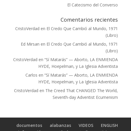
El Catecismo del Converso
Comentarios recientes
CristoVerdad
en
El Credo Que Cambió al Mundo, 1971
(Libro)
Ed Mirsan
en
El Credo Que Cambió al Mundo, 1971
(Libro)
CristoVerdad
en
“Sí Matarás” — Aborto, LA ENMIENDA
HYDE, Hoepelman, y La Iglesia Adventista
Carlos
en
“Sí Matarás” — Aborto, LA ENMIENDA
HYDE, Hoepelman, y La Iglesia Adventista
CristoVerdad
en
The Creed That CHANGED The World,
Seventh-day Adventist Ecumenism
documentos
alabanzas
VIDEOS
ENGLISH