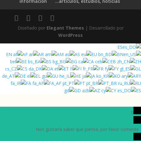
información
artículos, estudios, noticias…
Diseñado por
Elegant Themes
| Desarrollado por
WordPress
ES
EN
AF
AR
AM
AS
EU
BN
BE
BS
BG
CA
CEB
ZH
CS
DA
ET
FI
FR
FY
GL
DE
EL
GU
HE
JA
KO
ARY
FA
FA_AF
PT
PT_BR
RU
GD
AZ
CY
ES
0
Nos gustaría saber que piensa, por favor comente
x