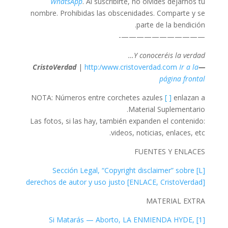
WhatsApp
. Al suscribirte, no olvides dejarnos tu
nombre. Prohibidas las obscenidades. Comparte y se
parte de la bendición.
———————————-
Y conoceréis la verdad…
|
http:/www.cristoverdad.com
Ir a la
—CristoVerdad
página frontal
NOTA: Números entre corchetes azules
[ ]
enlazan a
Material Suplementario.
Las fotos, si las hay, también expanden el contenido:
videos, noticias, enlaces, etc.
FUENTES Y ENLACES
[L] Sección Legal, “Copyright disclaimer” sobre
derechos de autor y uso justo [ENLACE, CristoVerdad]
MATERIAL EXTRA
[1] Si Matarás — Aborto, LA ENMIENDA HYDE,