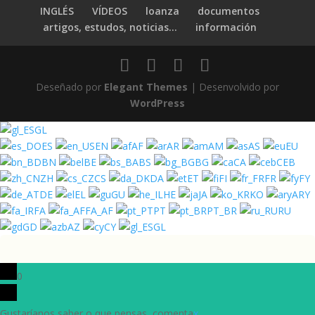
INGLÉS
VÍDEOS
loanza
documentos
artigos, estudos, noticias...
información
Deseñado por
Elegant Themes
| Desenvolvido por
WordPress
GL
ES
EN
AF
AR
AM
AS
EU
BN
BE
BS
BG
CA
CEB
ZH
CS
DA
ET
FI
FR
FY
DE
EL
GU
HE
JA
KO
ARY
FA
FA_AF
PT
PT_BR
RU
GD
AZ
CY
GL
0
Gustaríanos saber o que pensas, comenta
x