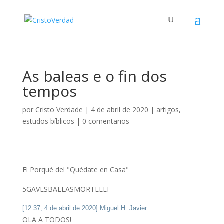
As baleas e o fin dos
tempos
por
Cristo Verdade
|
4 de abril de 2020
|
artigos
,
estudos bíblicos
|
0 comentarios
El Porqué del "Quédate en Casa"
5G
AVES
BALEAS
MORTE
LEI
[12:37, 4 de abril de 2020] Miguel H. Javier
OLA A TODOS!