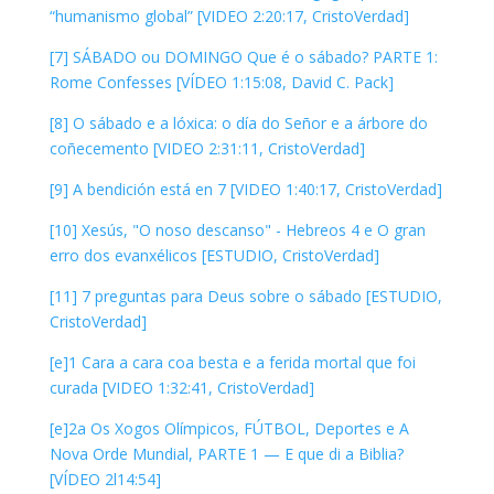
“humanismo global” [VIDEO 2:20:17, CristoVerdad]
[7] SÁBADO ou DOMINGO Que é o sábado? PARTE 1:
Rome Confesses [VÍDEO 1:15:08, David C. Pack]
[8] O sábado e a lóxica: o día do Señor e a árbore do
coñecemento [VIDEO 2:31:11, CristoVerdad]
[9] A bendición está en 7 [VIDEO 1:40:17, CristoVerdad]
[10] Xesús, "O noso descanso" - Hebreos 4 e O gran
erro dos evanxélicos [ESTUDIO, CristoVerdad]
[11] 7 preguntas para Deus sobre o sábado [ESTUDIO,
CristoVerdad]
[e]1 Cara a cara coa besta e a ferida mortal que foi
curada [VIDEO 1:32:41, CristoVerdad]
[e]2a Os Xogos Olímpicos, FÚTBOL, Deportes e A
Nova Orde Mundial, PARTE 1 — E que di a Biblia?
[VÍDEO 2l14:54]