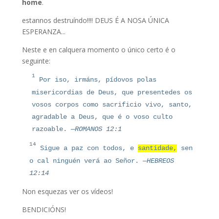
home
.
estannos destruíndo!!!! DEUS É A NOSA ÚNICA
ESPERANZA...
Neste e en calquera momento o único certo é o
seguinte:
1
Por iso, irmáns, pídovos polas
misericordias de Deus, que presentedes os
vosos corpos como sacrificio vivo, santo,
agradable a Deus, que é o voso culto
razoable.
—ROMANOS 12:1
14
Sigue a paz con todos, e
santidade,
sen
o cal ninguén verá ao Señor.
—HEBREOS
12:14
Non esquezas ver os vídeos!
BENDICIÓNS!