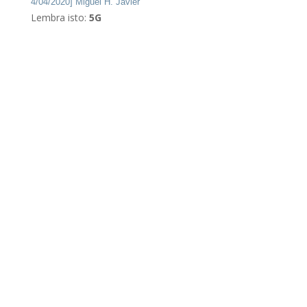
4/04/2020] Miguel H. Javier
Lembra isto:
5G