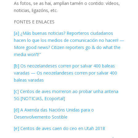
As fotos, se as hai, amplían tamén o contido: vídeos,
noticias, ligazóns, etc.
FONTES E ENLACES
[a] ¿Más buenas noticias? Reporteros ciudadanos
hacen lo que los medios de comunicación no hacen! —
More good news? Citizen reporters go & do what the
media won’t!"
[b] Os neozelandeses corren por salvar 400 baleas
varadas — Os neozelandeses corren por salvar 400
baleas varadas
[c] Centos de aves morreron ao probar unha antena
5G [NOTICIAS, Ecoportal]
[d] A Axenda das Nacións Unidas para o
Desenvolvemento Sostible
[e] Centos de aves caen do ceo en Utah 2018