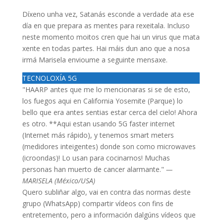
Díxeno unha vez, Satanás esconde a verdade ata ese
día en que prepara as mentes para rexeitala. Incluso
neste momento moitos cren que hai un virus que mata
xente en todas partes. Hai máis dun ano que a nosa
irmá Marisela envioume a seguinte mensaxe.
TECNOLOXÍA 5G
"HAARP antes que me lo mencionaras si se de esto,
los fuegos aqui en California Yosemite (Parque) lo
bello que era antes sentias estar cerca del cielo! Ahora
es otro. **Aqui estan usando 5G faster internet
(Internet más rápido), y tenemos smart meters
(medidores inteigentes) donde son como microwaves
(icroondas)! Lo usan para cocinarnos! Muchas
personas han muerto de cancer alarmante."
—
MARISELA (México/USA)
Quero subliñar algo, vai en contra das normas deste
grupo (WhatsApp) compartir vídeos con fins de
entretemento, pero a información dalgúns vídeos que