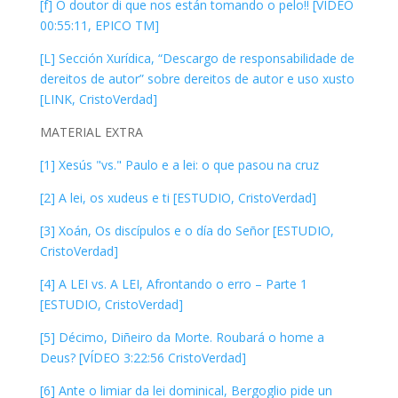
[f] O doutor di que nos están tomando o pelo!! [VÍDEO
00:55:11, EPICO TM]
[L] Sección Xurídica, “Descargo de responsabilidade de
dereitos de autor” sobre dereitos de autor e uso xusto
[LINK, CristoVerdad]
MATERIAL EXTRA
[1] Xesús "vs." Paulo e a lei: o que pasou na cruz
[2] A lei, os xudeus e ti [ESTUDIO, CristoVerdad]
[3] Xoán, Os discípulos e o día do Señor [ESTUDIO,
CristoVerdad]
[4] A LEI vs. A LEI, Afrontando o erro – Parte 1
[ESTUDIO, CristoVerdad]
[5] Décimo, Diñeiro da Morte. Roubará o home a
Deus? [VÍDEO 3:22:56 CristoVerdad]
[6] Ante o limiar da lei dominical, Bergoglio pide un