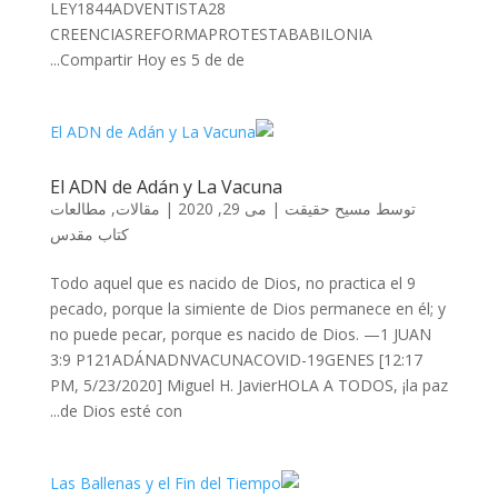
LEY1844ADVENTISTA28
CREENCIASREFORMAPROTESTABABILONIA
Compartir Hoy es 5 de de...
El ADN de Adán y La Vacuna
توسط
مسیح حقیقت
|
می 29, 2020
|
مقالات
,
مطالعات
کتاب مقدس
9 Todo aquel que es nacido de Dios, no practica el
pecado, porque la simiente de Dios permanece en él; y
no puede pecar, porque es nacido de Dios. —1 JUAN
3:9 P121ADÁNADNVACUNACOVID-19GENES [12:17
PM, 5/23/2020] Miguel H. JavierHOLA A TODOS, ¡la paz
de Dios esté con...