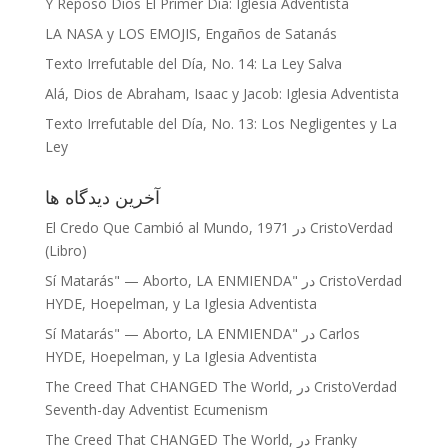
Y Reposó Dios El Primer Día: Iglesia Adventista
LA NASA y LOS EMOJIS, Engaños de Satanás
Texto Irrefutable del Día, No. 14: La Ley Salva
Alá, Dios de Abraham, Isaac y Jacob: Iglesia Adventista
Texto Irrefutable del Día, No. 13: Los Negligentes y La
Ley
آخرین دیدگاه‌ ها
CristoVerdad
در
El Credo Que Cambió al Mundo, 1971
(Libro)
CristoVerdad
در
"Sí Matarás" — Aborto, LA ENMIENDA
HYDE, Hoepelman, y La Iglesia Adventista
Carlos
در
"Sí Matarás" — Aborto, LA ENMIENDA
HYDE, Hoepelman, y La Iglesia Adventista
CristoVerdad
در
The Creed That CHANGED The World,
Seventh-day Adventist Ecumenism
Franky
در
The Creed That CHANGED The World,