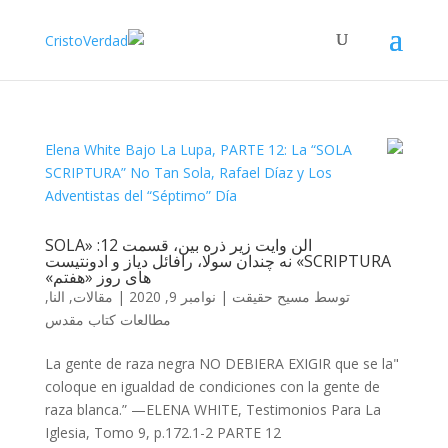
الن وایت زیر ذره بین، قسمت 12: «SOLA
SCRIPTURA» نه چندان سولا، رافائل دیاز و ادونتیست
های روز «هفتم»
توسط
مسیح حقیقت
|
نوامبر 9, 2020
|
مقالات
,
النا
,
مطالعات کتاب مقدس
"La gente de raza negra NO DEBIERA EXIGIR que se la
coloque en igualdad de condiciones con la gente de
raza blanca.” —ELENA WHITE, Testimonios Para La
Iglesia, Tomo 9, p.172.1-2 PARTE 12