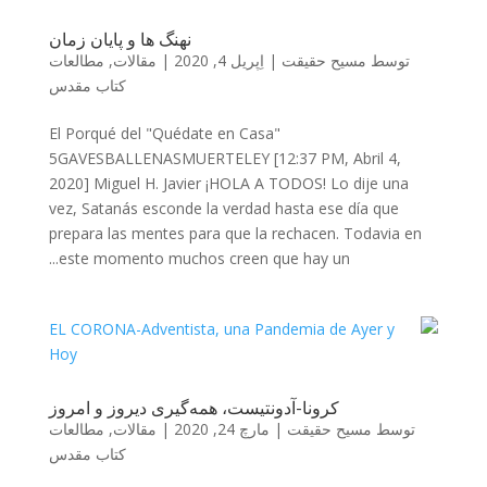
نهنگ ها و پایان زمان
توسط
مسیح حقیقت
|
اِپریل 4, 2020
|
مقالات
,
مطالعات
کتاب مقدس
El Porqué del "Quédate en Casa"
5GAVESBALLENASMUERTELEY [12:37 PM, Abril 4,
2020] Miguel H. Javier ¡HOLA A TODOS! Lo dije una
vez, Satanás esconde la verdad hasta ese día que
prepara las mentes para que la rechacen. Todavia en
este momento muchos creen que hay un...
کرونا-آدونتیست، همه‌گیری دیروز و امروز
توسط
مسیح حقیقت
|
مارچ 24, 2020
|
مقالات
,
مطالعات
کتاب مقدس