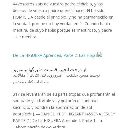
44Vosotros sois de vuestro padre el diablo, y los
deseos de vuestro padre queréis hacer. El ha sido
HOMICIDA desde el principio, y no ha permanecido en
la verdad, porque no hay verdad en él. Cuando habla
mentira, de suyo habla; porque es mentiroso, y padre
de mentira....
از درخت انجیر، قسمت 2: برگها بیاموزید
توسط
مسیح حقیقت
|
فِبروروی 29, 2020
|
مقالات
,
مطالعات کتاب مقدس
31Y se levantarán de su parte tropas que profanarán el
santuario y la fortaleza, y quitarán el continuo
sacrificio, y pondrán la abominación de-sol-
adora[ción]. —DANIEL 11:31 HIG2ART145SEÑALESLEY
PARTE [1]De La HIGUERA Aprended, Parte 1: La
Abominación de-Sol-Adora...