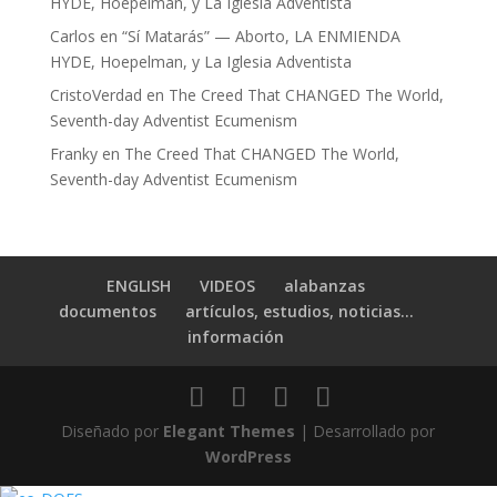
HYDE, Hoepelman, y La Iglesia Adventista
Carlos
en
“Sí Matarás” — Aborto, LA ENMIENDA
HYDE, Hoepelman, y La Iglesia Adventista
CristoVerdad
en
The Creed That CHANGED The World,
Seventh-day Adventist Ecumenism
Franky
en
The Creed That CHANGED The World,
Seventh-day Adventist Ecumenism
ENGLISH
VIDEOS
alabanzas
documentos
artículos, estudios, noticias…
información
Diseñado por
Elegant Themes
| Desarrollado por
WordPress