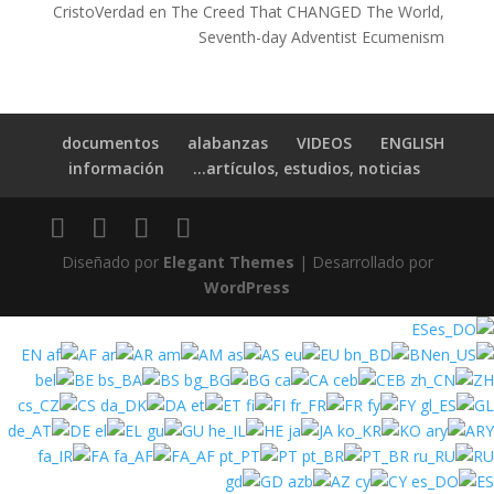
CristoVerdad
en
The Creed That CHANGED The World,
Seventh-day Adventist Ecumenism
documentos
alabanzas
VIDEOS
ENGLISH
información
artículos, estudios, noticias…
Diseñado por
Elegant Themes
| Desarrollado por
WordPress
ES
EN
AF
AR
AM
AS
EU
BN
BE
BS
BG
CA
CEB
ZH
CS
DA
ET
FI
FR
FY
GL
DE
EL
GU
HE
JA
KO
ARY
FA
FA_AF
PT
PT_BR
RU
GD
AZ
CY
ES