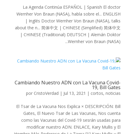
La Agenda Continúa ESPAÑOL | Spanish El doctor
Wernher Von Braun (NASA), habla sobre el... ENGLISH
| Inglés Doctor Wernher Von Braun (NASA), talks
about the n... 简体中文 | CHINESE (Simplified) 简体中文
| CHINESE (Traditional) DEUTSCH | Alemán Doktor
Wernher von Braun (NASA)...
Cambiando Nuestro ADN con La Vacuna Covid-
19, Bill Gates
por
CristoVerdad
|
Jul 13, 2021
|
cortos
,
noticias
El Tsar de La Vacuna Nos Explica × DESCRIPCIÓN: Bill
Gates, El Nuevo Tsar de Las Vacunas, Nos cuenta
como las Vacunas del Covid-19 sesrán usadas para
modificar nuestro ADN. ENLACE, Kary Mullis y El
Hombre Más Poderoso de La Tierra [1] Kary Mullis y El