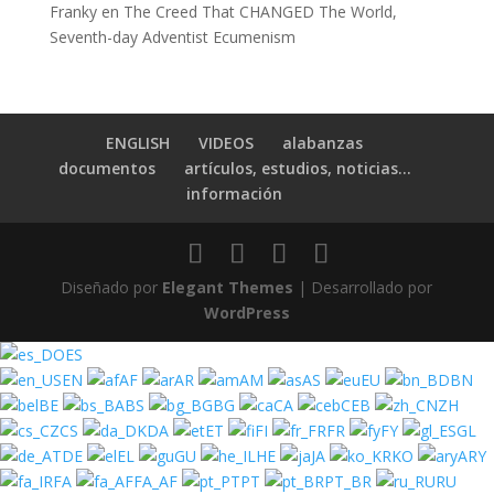
Franky
en
The Creed That CHANGED The World,
Seventh-day Adventist Ecumenism
ENGLISH
VIDEOS
alabanzas
documentos
artículos, estudios, noticias…
información
Diseñado por
Elegant Themes
| Desarrollado por
WordPress
ES
EN
AF
AR
AM
AS
EU
BN
BE
BS
BG
CA
CEB
ZH
CS
DA
ET
FI
FR
FY
GL
DE
EL
GU
HE
JA
KO
ARY
FA
FA_AF
PT
PT_BR
RU