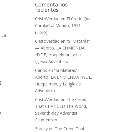
Comentarios
recientes
CristoVerdad
en
El Credo Que
Cambió al Mundo, 1971
(Libro)
e La
CristoVerdad
en
“Sí Matarás”
— Aborto, LA ENMIENDA
HYDE, Hoepelman, y La
Iglesia Adventista
Carlos
en
“Sí Matarás” —
Aborto, LA ENMIENDA HYDE,
a
Hoepelman, y La Iglesia
Adventista
CristoVerdad
en
The Creed
That CHANGED The World,
n
Seventh-day Adventist
Ecumenism
Franky
en
The Creed That