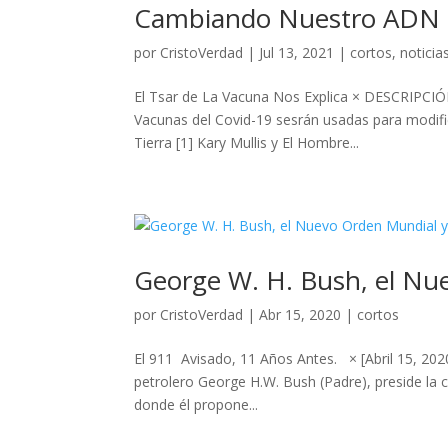
Cambiando Nuestro ADN co
por
CristoVerdad
|
Jul 13, 2021
|
cortos
,
noticia
El Tsar de La Vacuna Nos Explica × DESCRIPCIÓN
Vacunas del Covid-19 sesrán usadas para modif
Tierra [1] Kary Mullis y El Hombre...
George W. H. Bush, el Nue
por
CristoVerdad
|
Abr 15, 2020
|
cortos
El 911 Avisado, 11 Años Antes. × [Abril 15, 20
petrolero George H.W. Bush (Padre), preside la 
donde él propone...