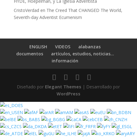
HYDE, Hoepelman, y La Iglesia Adventista
CristoVerdad
en
The Creed That CHANGED The World,
Seventh-day Adventist Ecumenism
ENGLISH
VIDEOS
alabanzas
documentos
artículos, estudios, noticias…
información
Diseñado por
Elegant Themes
| Desarrollado por
WordPress
ES
EN
AF
AR
AM
AS
EU
BN
BE
BS
BG
CA
CEB
ZH
CS
DA
ET
FI
FR
FY
GL
DE
EL
GU
HE
JA
KO
ARY