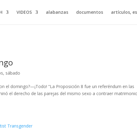
H
VIDEOS
alabanzas
documentos
artículos, e
ingo
os
,
sábado
on el domingo?—¡Todo! “La Proposición 8 fue un referéndum en las
liminó el derecho de las parejas del mismo sexo a contraer matrimonio