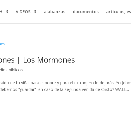
H
VIDEOS
alabanzas
documentos
artículos, e
lones | Los Mormones
dios bíblicos
caído de tu viña; para el pobre y para el extranjero lo dejarás. Yo Jeh
debemos “guardar” en caso de la segunda venida de Cristo? WALL...