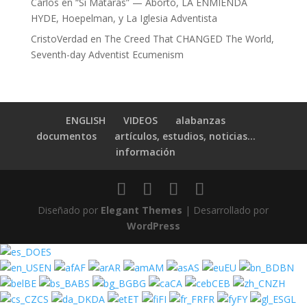
Carlos
en
“Sí Matarás” — Aborto, LA ENMIENDA
HYDE, Hoepelman, y La Iglesia Adventista
CristoVerdad
en
The Creed That CHANGED The World,
Seventh-day Adventist Ecumenism
ENGLISH
VIDEOS
alabanzas
documentos
artículos, estudios, noticias…
información
Diseñado por
Elegant Themes
| Desarrollado por
WordPress
ES
EN
AF
AR
AM
AS
EU
BN
BE
BS
BG
CA
CEB
ZH
CS
DA
ET
FI
FR
FY
GL